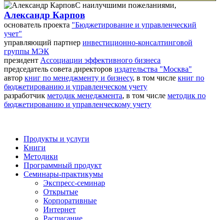
С наилучшими пожеланиями,
Александр Карпов
основатель проекта
"Бюджетирование и управленческий
учет"
управляющий партнер
инвестиционно-консалтинговой
группы МЭК
президент
Ассоциации эффективного бизнеса
председатель совета директоров
издательства "Москва"
автор
книг по менеджменту и бизнесу
, в том числе
книг по
бюджетированию и управленческом учету
разработчик
методик менеджмента
, в том числе
методик по
бюджетированию и управленческому учету
Продукты и услуги
Книги
Методики
Программный продукт
Семинары-практикумы
Экспресс-семинар
Открытые
Корпоративные
Интернет
Расписание