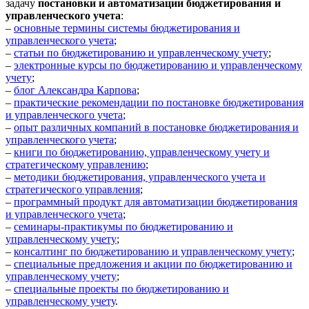
задачу
постановки и автоматизации бюджетирования и
управленческого учета
:
–
основные термины системы бюджетирования и
управленческого учета
;
–
статьи по бюджетированию и управленческому учету
;
–
электронные курсы по бюджетированию и управленческому
учету
;
–
блог Александра Карпова
;
–
практические рекомендации по постановке бюджетирования
и управленческого учета
;
–
опыт различных компаний в постановке бюджетирования и
управленческого учета
;
–
книги по бюджетированию, управленческому учету и
стратегическому управлению
;
–
методики бюджетирования, управленческого учета и
стратегического управления
;
–
программный продукт для автоматизации бюджетирования
и управленческого учета
;
–
семинары-практикумы по бюджетированию и
управленческому учету
;
–
консалтинг по бюджетированию и управленческому учету
;
–
специальные предложения и акции по бюджетированию и
управленческому учету
;
–
специальные проекты по бюджетированию и
управленческому учету
.