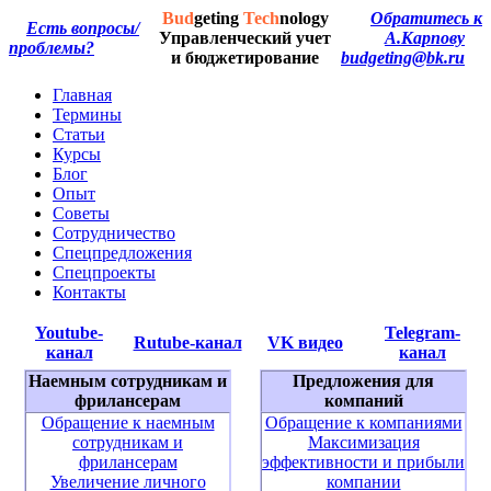
Bud
geting
Tech
nology
Обратитесь к
Есть вопросы/
Управленческий учет
А.Карпову
проблемы?
и бюджетирование
budgeting@bk.ru
Главная
Термины
Статьи
Курсы
Блог
Опыт
Советы
Сотрудничество
Спецпредложения
Спецпроекты
Контакты
Youtube-
Telegram-
Rutube-канал
VK видео
канал
канал
Наемным сотрудникам и
Предложения для
фрилансерам
компаний
Обращение к наемным
Обращение к компаниями
сотрудникам и
Максимизация
фрилансерам
эффективности и прибыли
Увеличение личного
компании