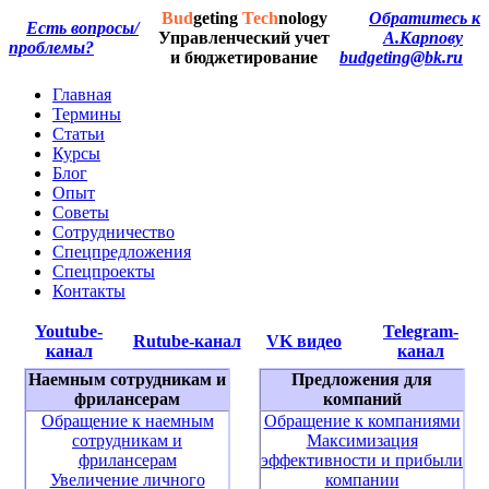
Bud
geting
Tech
nology
Обратитесь к
Есть вопросы/
Управленческий учет
А.Карпову
проблемы?
и бюджетирование
budgeting@bk.ru
Главная
Термины
Статьи
Курсы
Блог
Опыт
Советы
Сотрудничество
Спецпредложения
Спецпроекты
Контакты
Youtube-
Telegram-
Rutube-канал
VK видео
канал
канал
Наемным сотрудникам и
Предложения для
фрилансерам
компаний
Обращение к наемным
Обращение к компаниями
сотрудникам и
Максимизация
фрилансерам
эффективности и прибыли
Увеличение личного
компании