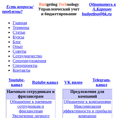
Bud
geting
Tech
nology
Обратитесь к
Есть вопросы/
Управленческий учет
А.Карпову
проблемы?
и бюджетирование
budgeting@bk.ru
Главная
Термины
Статьи
Курсы
Блог
Опыт
Советы
Сотрудничество
Спецпредложения
Спецпроекты
Контакты
Youtube-
Telegram-
Rutube-канал
VK видео
канал
канал
Наемным сотрудникам и
Предложения для
фрилансерам
компаний
Обращение к наемным
Обращение к компаниями
сотрудникам и
Максимизация
фрилансерам
эффективности и прибыли
Увеличение личного
компании