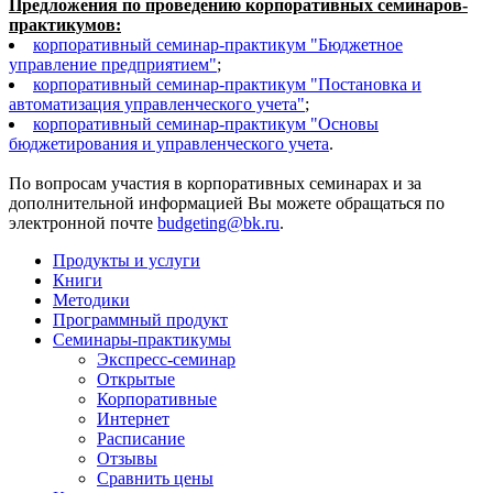
Предложения по проведению корпоративных семинаров-
практикумов:
корпоративный семинар-практикум "Бюджетное
управление предприятием"
;
корпоративный семинар-практикум "Постановка и
автоматизация управленческого учета"
;
корпоративный семинар-практикум "Основы
бюджетирования и управленческого учета
.
По вопросам участия в корпоративных семинарах и за
дополнительной информацией Вы можете обращаться
по
электронной почте
budgeting@bk.ru
.
Продукты и услуги
Книги
Методики
Программный продукт
Семинары-практикумы
Экспресс-семинар
Открытые
Корпоративные
Интернет
Расписание
Отзывы
Сравнить цены