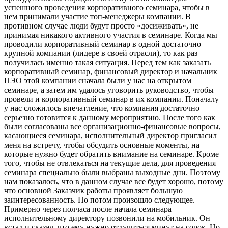
успешного проведения корпоративного семинара, чтобы в
нем принимали участие топ-менеджеры компании. В
противном случае люди будут просто «досиживать», не
принимая никакого активного участия в семинаре. Когда мы
проводили корпоративный семинар в одной достаточно
крупной компании (лидере в своей отрасли), то как раз
получилась именно такая ситуация. Перед тем как заказать
корпоративный семинар, финансовый директор и начальник
ПЭО этой компании сначала были у нас на открытом
семинаре, а затем им удалось уговорить руководство, чтобы
провели и корпоративный семинар в их компании. Поначалу
у нас сложилось впечатление, что компания достаточно
серьезно готовится к данному мероприятию. После того как
были согласованы все организационно-финансовые вопросы,
касающиеся семинара, исполнительный директор пригласил
меня на встречу, чтобы обсудить основные моменты, на
которые нужно будет обратить внимание на семинаре. Кроме
того, чтобы не отвлекаться на текущие дела, для проведения
семинара специально были выбраны выходные дни. Поэтому
нам показалось, что в данном случае все будет хорошо, потому
что основной Заказчик работы проявляет большую
заинтересованность. Но потом произошло следующее.
Примерно через полчаса после начала семинара
исполнительному директору позвонили на мобильник. Он
встал и сказал, что ему нужно отлучиться минут на сорок. Но