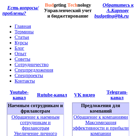
Bud
geting
Tech
nology
Обратитесь к
Есть вопросы/
Управленческий учет
А.Карпову
проблемы?
и бюджетирование
budgeting@bk.ru
Главная
Термины
Статьи
Курсы
Блог
Опыт
Советы
Сотрудничество
Спецпредложения
Спецпроекты
Контакты
Youtube-
Telegram-
Rutube-канал
VK видео
канал
канал
Наемным сотрудникам и
Предложения для
фрилансерам
компаний
Обращение к наемным
Обращение к компаниями
сотрудникам и
Максимизация
фрилансерам
эффективности и прибыли
Увеличение личного
компании