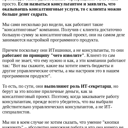
просто.
Если назваться консультантом и заявлять, что
оказываешь консалтинговые услуги, то с клиента можно
больше денег содрать
.
Мы сами несколько раз видели, как работают такие
"консалтинговые" компании. Получив с клиента достаточно
большую сумму за консалтинговый проект, они на самом деле
занимаются настройкой программного продукта.
Причем поскольку они ИТишники, а не консультанты, то они
работают по принципу "чего изволите"
. Клиент-то сам
порой не знает, что ему нужно и как, а эти компании работают
так: "Вот вы скажите, какие вы хотите иметь бюджеты и
другие управленческие отчеты, а мы настроим это в нашем
программном продукте".
То есть, по сути, они
выполняют роль ИТ-секретарш
, но
берут за это вполне приличные деньги, как за
консалтинговый проект. Поэтому, когда заказываете работу
консультантам, прежде всего убедитесь, что вы выбрали
действительно управленческих консультантов, а не ИТ-
специалистов.
Мы ни в коем случае не хотим сказать, что умение "кнопки
нажимать" – абсолютно ненужная работа и что она ничего не