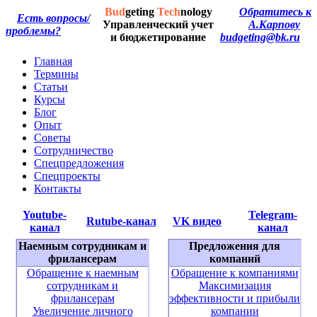
Bud
geting
Tech
nology
Обратитесь к
Есть вопросы/
Управленческий учет
А.Карпову
проблемы?
и бюджетирование
budgeting@bk.ru
Главная
Термины
Статьи
Курсы
Блог
Опыт
Советы
Сотрудничество
Спецпредложения
Спецпроекты
Контакты
Youtube-
Telegram-
Rutube-канал
VK видео
канал
канал
Наемным сотрудникам и
Предложения для
фрилансерам
компаний
Обращение к наемным
Обращение к компаниями
сотрудникам и
Максимизация
фрилансерам
эффективности и прибыли
Увеличение личного
компании