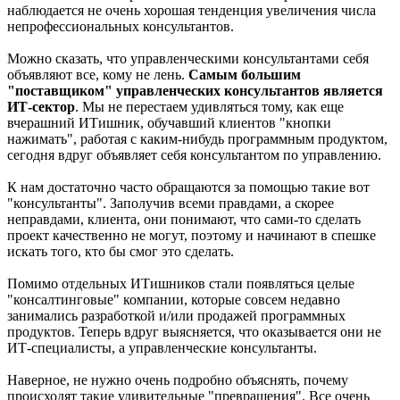
наблюдается не очень хорошая тенденция увеличения числа
непрофессиональных консультантов.
Можно сказать, что управленческими консультантами себя
объявляют все, кому не лень.
Самым большим
"поставщиком" управленческих консультантов является
ИТ-сектор
. Мы не перестаем удивляться тому, как еще
вчерашний ИТишник, обучавший клиентов "кнопки
нажимать", работая с каким-нибудь программным продуктом,
сегодня вдруг объявляет себя консультантом по управлению.
К нам достаточно часто обращаются за помощью такие вот
"консультанты". Заполучив всеми правдами, а скорее
неправдами, клиента, они понимают, что сами-то сделать
проект качественно не могут, поэтому и начинают в спешке
искать того, кто бы смог это сделать.
Помимо отдельных ИТишников стали появляться целые
"консалтинговые" компании, которые совсем недавно
занимались разработкой и/или продажей программных
продуктов. Теперь вдруг выясняется, что оказывается они не
ИТ-специалисты, а управленческие консультанты.
Наверное, не нужно очень подробно объяснять, почему
происходят такие удивительные "превращения". Все очень