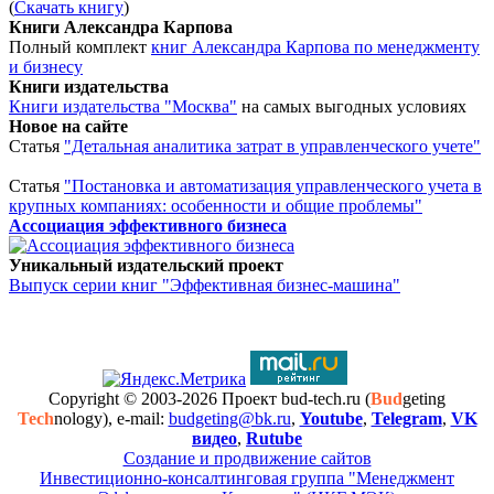
(
Скачать книгу
)
Книги Александра Карпова
Полный комплект
книг Александра Карпова по менеджменту
и бизнесу
Книги издательства
Книги издательства "Москва"
на самых выгодных условиях
Новое на сайте
Статья
"Детальная аналитика затрат в управленческого учете"
Статья
"Постановка и автоматизация управленческого учета в
крупных компаниях: особенности и общие проблемы"
Ассоциация эффективного бизнеса
Уникальный издательский проект
Выпуск серии книг "Эффективная бизнес-машина"
Copyright © 2003-2026 Проект bud-tech.ru (
Bud
geting
Tech
nology), e-mail:
budgeting@bk.ru
,
Youtube
,
Telegram
,
VK
видео
,
Rutube
Создание и продвижение сайтов
Инвестиционно-консалтинговая группа "Менеджмент