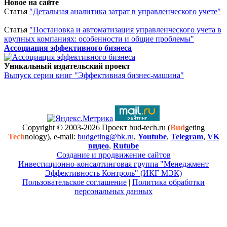
Новое на сайте
Статья
"Детальная аналитика затрат в управленческого учете"
Статья
"Постановка и автоматизация управленческого учета в
крупных компаниях: особенности и общие проблемы"
Ассоциация эффективного бизнеса
Уникальный издательский проект
Выпуск серии книг "Эффективная бизнес-машина"
Copyright © 2003-2026 Проект bud-tech.ru (
Bud
geting
Tech
nology), e-mail:
budgeting@bk.ru
,
Youtube
,
Telegram
,
VK
видео
,
Rutube
Создание и продвижение сайтов
Инвестиционно-консалтинговая группа "Менеджмент
Эффективность Контроль" (ИКГ МЭК)
Пользовательское соглашение
|
Политика обработки
персональных данных