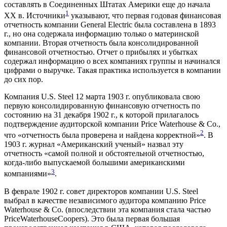
составлять в Соединенных Штатах Америки еще до начала
1
XX в. Источники
указывают, что первая годовая финансовая
отчетность компании General Electric была составлена в 1893
г., но она содержала информацию только о материнской
компании. Вторая отчетность была консолидированной
финансовой отчетностью. Отчет о прибылях и убытках
содержал информацию о всех компаниях группы и начинался
цифрами о выручке. Такая практика используется в компании
до сих пор.
Компания U.S. Steel 12 марта 1903 г. опубликовала свою
первую консолидированную финансовую отчетность по
состоянию на 31 декабря 1902 г., к которой прилагалось
подтверждение аудиторской компании Price Waterhouse & Co.,
2
что «отчетность была проверена и найдена корректной»
. В
1903 г. журнал «Американский ученый» назвал эту
отчетность «самой полной и обстоятельной отчетностью,
когда-либо выпускаемой большими американскими
3
компаниями»
.
В феврале 1902 г. совет директоров компании U.S. Steel
выбрал в качестве независимого аудитора компанию Price
Waterhouse & Co. (впоследствии эта компания стала частью
PriceWaterhouseCoopers). Это была первая большая