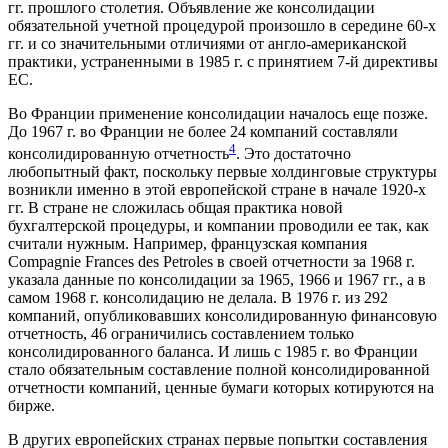
гг. прошлого столетия. Объявление же консолидации
обязательной учетной процедурой произошло в середине 60-х
гг. и со значительными отличиями от англо-американской
практики, устраненными в 1985 г. с принятием 7-й директивы
ЕС.
Во Франции применение консолидации началось еще позже.
До 1967 г. во Франции не более 24 компаний составляли
4
консолидированную отчетность
. Это достаточно
любопытный факт, поскольку первые холдинговые структуры
возникли именно в этой европейской стране в начале 1920-х
гг. В стране не сложилась общая практика новой
бухгалтерской процедуры, и компании проводили ее так, как
считали нужным. Например, французская компания
Compagnie Frances des Petroles в своей отчетности за 1968 г.
указала данные по консолидации за 1965, 1966 и 1967 гг., а в
самом 1968 г. консолидацию не делала. В 1976 г. из 292
компаний, опубликовавших консолидированную финансовую
отчетность, 46 ограничились составлением только
консолидированного баланса. И лишь с 1985 г. во Франции
стало обязательным составление полной консолидированной
отчетности компаний, ценные бумаги которых котируются на
бирже.
В других европейских странах первые попытки составления