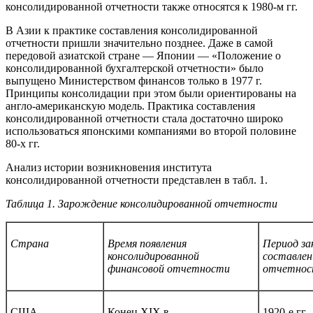
консолидированной отчетности также относятся к 1980-м гг.
В Азии к практике составления консолидированной
отчетности пришли значительно позднее. Даже в самой
передовой азиатской стране — Японии — «Положение о
консолидированной бухгалтерской отчетности» было
выпущено Министерством финансов только в 1977 г.
Принципы консолидации при этом были ориентированы на
англо-американскую модель. Практика составления
консолидированной отчетности стала достаточно широко
использоваться японскими компаниями во второй половине
80-х гг.
Анализ истории возникновения института
консолидированной отчетности представлен в табл. 1.
Таблица 1. Зарождение консолидированной отчетности
Страна
Время появления
Период за
консолидированной
составлен
финансовой отчетности
отчетнос
США
Конец XIX в.
1920-е гг.