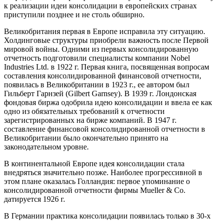
к реализации идеи консолидации в европейских странах
приступили позднее и не столь обширно.
Великобритания первая в Европе исправила эту ситуацию.
Холдинговые структуры приобрели важность после Первой
мировой войны. Одними из первых консолидированную
отчетность подготовили специалисты компании Nobel
Industries Ltd. в 1922 г. Первая книга, посвященная вопросам
составления консолидированной финансовой отчетности,
появилась в Великобритании в 1923 г., ее автором был
Гильберт Гарнзей (Gilbert Garnsey). В 1939 г. Лондонская
фондовая биржа одобрила идею консолидации и ввела ее как
одно из обязательных требований к отчетности
зарегистрированных на бирже компаний. В 1947 г.
составление финансовой консолидированной отчетности в
Великобритании было окончательно принято на
законодательном уровне.
В континентальной Европе идея консолидации стала
внедряться значительно позже. Наиболее прогрессивной в
этом плане оказалась Голландия: первое упоминание о
консолидированной отчетности фирмы Mueller & Со.
датируется 1926 г.
В Германии практика консолидации появилась только в 30-х