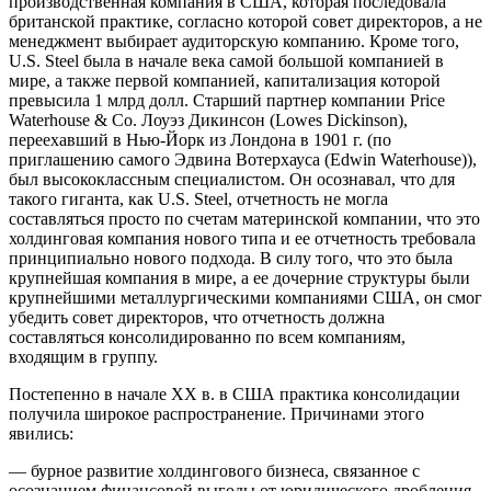
производственная компания в США, которая последовала
британской практике, согласно которой совет директоров, а не
менеджмент выбирает аудиторскую компанию. Кроме того,
U.S. Steel была в начале века самой большой компанией в
мире, а также первой компанией, капитализация которой
превысила 1 млрд долл. Старший партнер компании Price
Waterhouse & Co. Лоуэз Дикинсон (Lowes Dickinson),
переехавший в Нью-Йорк из Лондона в 1901 г. (по
приглашению самого Эдвина Вотерхауса (Edwin Waterhouse)),
был высококлассным специалистом. Он осознавал, что для
такого гиганта, как U.S. Steel, отчетность не могла
составляться просто по счетам материнской компании, что это
холдинговая компания нового типа и ее отчетность требовала
принципиально нового подхода. В силу того, что это была
крупнейшая компания в мире, а ее дочерние структуры были
крупнейшими металлургическими компаниями США, он смог
убедить совет директоров, что отчетность должна
составляться консолидированно по всем компаниям,
входящим в группу.
Постепенно в начале XX в. в США практика консолидации
получила широкое распространение. Причинами этого
явились:
— бурное развитие холдингового бизнеса, связанное с
осознанием финансовой выгоды от юридического дробления