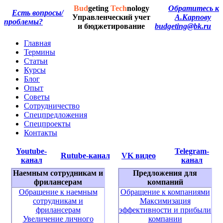
Bud
geting
Tech
nology
Обратитесь к
Есть вопросы/
Управленческий учет
А.Карпову
проблемы?
и бюджетирование
budgeting@bk.ru
Главная
Термины
Статьи
Курсы
Блог
Опыт
Советы
Сотрудничество
Спецпредложения
Спецпроекты
Контакты
Youtube-
Telegram-
Rutube-канал
VK видео
канал
канал
Наемным сотрудникам и
Предложения для
фрилансерам
компаний
Обращение к наемным
Обращение к компаниями
сотрудникам и
Максимизация
фрилансерам
эффективности и прибыли
Увеличение личного
компании