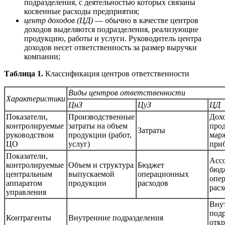
подразделения, с деятельностью которых связаны
косвенные расходы предприятия;
центр доходов (ЦД)
— обычно в качестве центров
доходов выделяются подразделения, реализующие
продукцию, работы и услуги. Руководитель центра
доходов несет ответственность за размер выручки
компании;
Таблица 1.
Классификация центров ответственности
Виды центров ответственности
Характеристики
ЦнЗ
ЦуЗ
ЦД
Показатели,
Производственные
Дохо
контролируемые
затраты на объем
про
Затраты
руководством
продукции (работ,
мар
ЦО
услуг)
при
Показатели,
Асс
контролируемые
Объем и структура
Бюджет
бюд
центральным
выпускаемой
операционных
опе
аппаратом
продукции
расходов
расх
управления
Вну
подр
Контрагенты
Внутренние подразделения
отк