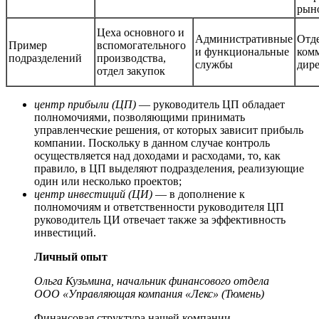
рын
Цеха основного и
Административные
Отде
Пример
вспомогательного
и функциональные
ком
подразделений
производства,
службы
дир
отдел закупок
центр прибыли (ЦП)
— руководитель ЦП обладает
полномочиями, позволяющими принимать
управленческие решения, от которых зависит прибыль
компании. Поскольку в данном случае контроль
осуществляется над доходами и расходами, то, как
правило, в ЦП выделяют подразделения, реализующие
один или несколько проектов;
центр инвестиций (ЦИ)
— в дополнение к
полномочиям и ответственности руководителя ЦП
руководитель ЦИ отвечает также за эффективность
инвестиций.
Личный опыт
Ольга Кузьмина, начальник финансового отдела
ООО «Управляющая компания «Лекс» (Тюмень)
Финансовая структура нашей компании