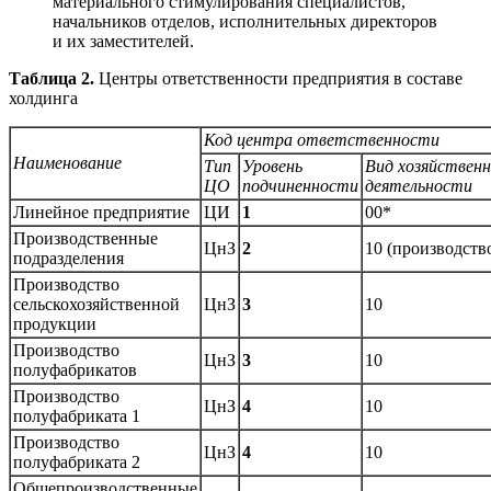
материального стимулирования специалистов,
начальников отделов, исполнительных директоров
и их заместителей.
Таблица 2.
Центры ответственности предприятия в составе
холдинга
Код центра ответственности
Наименование
Тип
Уровень
Вид хозяйствен
ЦО
подчиненности
деятельности
Линейное предприятие
ЦИ
1
00*
Производственные
ЦнЗ
2
10 (производств
подразделения
Производство
сельскохозяйственной
ЦнЗ
3
10
продукции
Производство
ЦнЗ
3
10
полуфабрикатов
Производство
ЦнЗ
4
10
полуфабриката 1
Производство
ЦнЗ
4
10
полуфабриката 2
Общепроизводственные