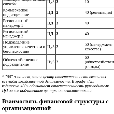
ЦуЗ
3
10
службы
Коммерческое
ЦД
2
40 (реализация)
подразделение
Региональный
ЦД
3
40
менеджер 1
Региональный
ЦД
3
40
менеджер 2
Подразделение
50 (менеджмент
управления качеством и
ЦуЗ
2
качества)
безопасностью
60
Общехозяйственное
ЦуЗ
2
(общехозяйстве
подразделение
расходы)
* "00" означает, что в центр ответственности включены
все виды хозяйственной деятельности. В графе «№»
кодировка «00» обозначает ответственность руководителя
ЦО за все подчиненные центры ответственности.
Взаимосвязь финансовой структуры с
организационной