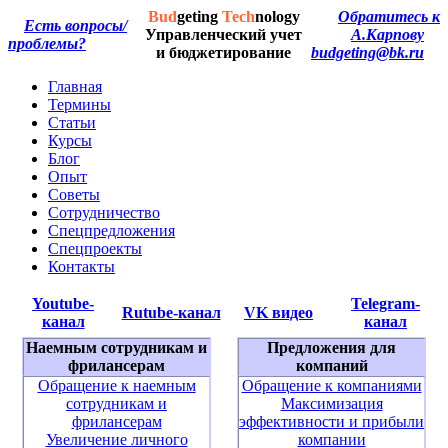
Bud
geting
Tech
nology
Обратитесь к
Есть вопросы/
Управленческий учет
А.Карпову
проблемы?
и бюджетирование
budgeting@bk.ru
Главная
Термины
Статьи
Курсы
Блог
Опыт
Советы
Сотрудничество
Спецпредложения
Спецпроекты
Контакты
Youtube-
Telegram-
Rutube-канал
VK видео
канал
канал
Наемным сотрудникам и
Предложения для
фрилансерам
компаний
Обращение к наемным
Обращение к компаниями
сотрудникам и
Максимизация
фрилансерам
эффективности и прибыли
Увеличение личного
компании