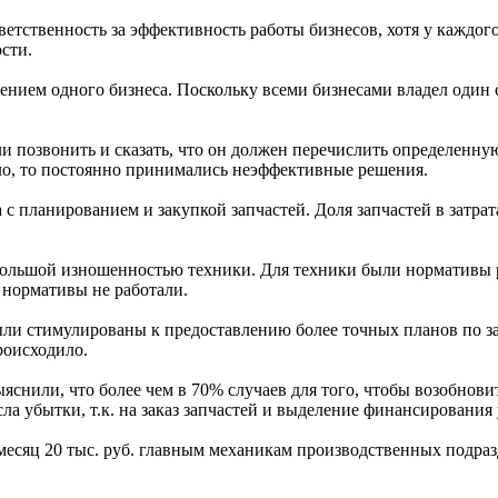
етственность за эффективность работы бизнесов, хотя у каждог
сти.
ением одного бизнеса. Поскольку всеми бизнесами владел один 
ли позвонить и сказать, что он должен перечислить определенну
о, то постоянно принимались неэффективные решения.
с планированием и закупкой запчастей. Доля запчастей в затрат
большой изношенностью техники. Для техники были нормативы р
о нормативы не работали.
и стимулированы к предоставлению более точных планов по запч
роисходило.
яснили, что более чем в 70% случаев для того, чтобы возобнови
ла убытки, т.к. на заказ запчастей и выделение финансирования
месяц 20 тыс. руб. главным механикам производственных подра