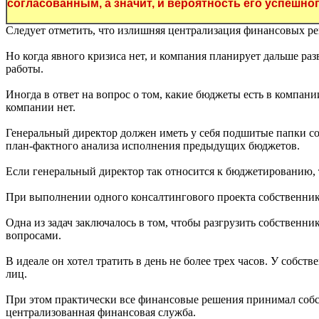
согласованным, а значит, и вероятность его успешн
Следует отметить, что излишняя централизация финансовых ре
Но когда явного кризиса нет, и компания планирует дальше р
работы.
Иногда в ответ на вопрос о том, какие бюджеты есть в компан
компании нет.
Генеральный директор должен иметь у себя подшитые папки с
план-фактного анализа исполнения предыдущих бюджетов.
Если генеральный директор так относится к бюджетированию, 
При выполнении одного консалтингового проекта собственник в
Одна из задач заключалось в том, чтобы разгрузить собственник
вопросами.
В идеале он хотел тратить в день не более трех часов. У собс
лиц.
При этом практически все финансовые решения принимал собс
централизованная финансовая служба.