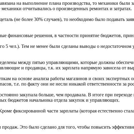
вязана на выполнение плана производства, то механики были з
е механики отчитывались о произведенных ремонтах и затратах.
деталь (не более 30% случаев), то необходимо было подавать зая
ые финансовые решения, в частности принятие бюджетов, прин
сего 5 чел.). Тем не менее были сделаны выводы о недостаточн
пределены между пятью управляющими, которые должны обеспечи
авляющие и продавцы, т.к. их зарплата напрямую зависела от вы
пкам на основе анализа работы магазинов и своих экспертных о
сов, т.е. по факту они не несли никакой ответственности за ро
остоянно закупала больше, чем продавала. В итоге при переход
ных бюджетов начальника отдела закупок и управляющих.
Кроме фиксированной части зарплаты (которая естественно ста
 продаж. Это было сделано для того, чтобы повысить эффективн