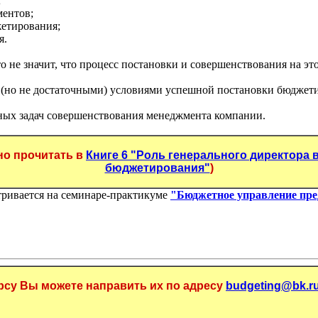
;
ментов;
жетирования;
я.
 не значит, что процесс постановки и совершенствования на это
и (но не достаточными) условиями успешной постановки бюджет
тных задач совершенствования менеджмента компании.
но прочитать в
Книге 6 "Роль генерального директора
бюджетирования"
)
тривается на семинаре-практикуме
"Бюджетное управление пр
урсу Вы можете направить их по адресу
budgeting@bk.r