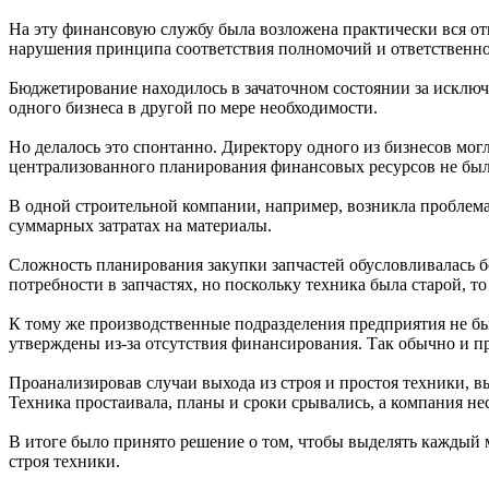
На эту финансовую службу была возложена практически вся отв
нарушения принципа соответствия полномочий и ответственно
Бюджетирование находилось в зачаточном состоянии за исключ
одного бизнеса в другой по мере необходимости.
Но делалось это спонтанно. Директору одного из бизнесов мог
централизованного планирования финансовых ресурсов не был
В одной строительной компании, например, возникла проблема 
суммарных затратах на материалы.
Сложность планирования закупки запчастей обусловливалась 
потребности в запчастях, но поскольку техника была старой, т
К тому же производственные подразделения предприятия не был
утверждены из-за отсутствия финансирования. Так обычно и п
Проанализировав случаи выхода из строя и простоя техники, вы
Техника простаивала, планы и сроки срывались, а компания нес
В итоге было принято решение о том, чтобы выделять каждый 
строя техники.