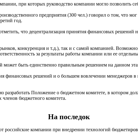
пании, при которых руководство компании могло позволить себе
роизводственного предприятия (300 чел.) говорил о том, что мог
ретий год.
отметить, что децентрализация принятия финансовых решений не
ынков, конкуренция и т.д.), так и с самой компанией. Возможн
 ответственность за результаты работы компании или ее отдельн
й может быть единственно правильным решением на данном эта
ия финансовых решений и о большем вовлечении менеджеров в 
мо разработать Положение о бюджетном комитете, в котором до
х членов бюджетного комитета.
На последок
ают российские компании при внедрении технологий бюджетиров