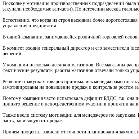
Поскольку мотивация производственных подразделений была за
закупали необходимые запчасти). По истечении месяца главны
Естественно, что когда из строя выходила более дорогостоящая 
управления предприятия.
В одной компании, занимающейся розничной торговлей основн
В комитет входил генеральный директор и его заместители (в
решений.
У компании несколько десятков магазинов. Все магазины рас
фактические результаты работы магазинов отвечали только упр
Решение о закупках товаров принимались менеджерами по заку
замотивированы на повышение продаж и контроль за ростом запа
Поэтому компания часто испытывала дефицит БДДС, т.к. она п
принято решение о непосредственном участии в принятии дан
Также ввели систему мотивации для менеджеров по закупкам. 
часть, зависящую от продаж.
Причем проценты зависли от точности планирования закупок и