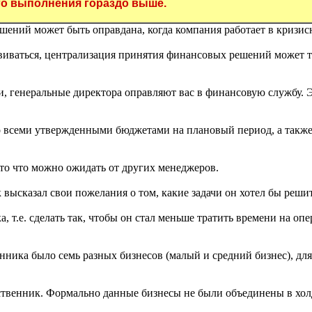
ого выполнения гораздо выше.
шений может быть оправдана, когда компания работает в кризис
азвиваться, централизация принятия финансовых решений может 
ии, генеральные директора оправляют вас в финансовую службу. 
о всеми утвержденными бюджетами на плановый период, а также 
то что можно ожидать от других менеджеров.
ысказал свои пожелания о том, какие задачи он хотел бы решит
а, т.е. сделать так, чтобы он стал меньше тратить времени на о
твенника было семь разных бизнесов (малый и средний бизнес), 
твенник. Формально данные бизнесы не были объединены в холд