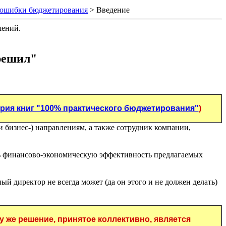
е ошибки бюджетирования
> Введение
шений.
решил"
рия книг "100% практического бюджетирования"
)
бизнес-) направлениям, а также сотрудник компании,
ть финансово-экономическую эффективность предлагаемых
 директор не всегда может (да он этого и не должен делать)
 же решение, принятое коллективно, является