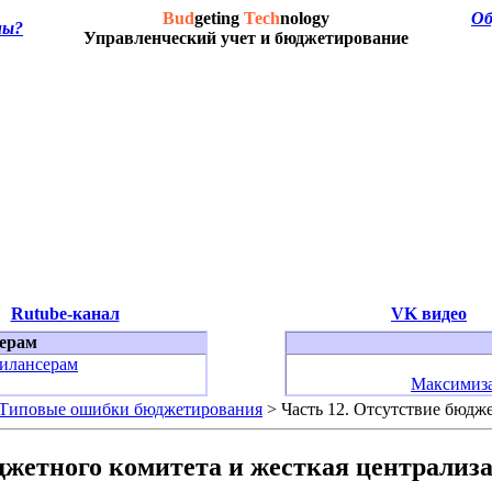
Bud
geting
Tech
nology
Об
мы?
Управленческий учет и бюджетирование
Rutube-канал
VK видео
ерам
илансерам
Максимиза
. Типовые ошибки бюджетирования
> Часть 12. Отсутствие бюдж
юджетного комитета и жесткая централиз