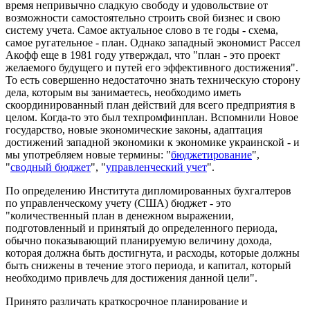
время непривычно сладкую свободу и удовольствие от
возможности самостоятельно строить свой бизнес и свою
систему учета. Самое актуальное слово в те годы - схема,
самое ругательное - план. Однако западный экономист Рассел
Акофф еще в 1981 году утверждал, что "план - это проект
желаемого будущего и путей его эффективного достижения".
То есть совершенно недостаточно знать техническую сторону
дела, которым вы занимаетесь, необходимо иметь
скоординированный план действий для всего предприятия в
целом. Когда-то это был техпромфинплан. Вспомнили Новое
государство, новые экономические законы, адаптация
достижений западной экономики к экономике украинской - и
мы употребляем новые термины: "
бюджетирование
",
"
сводный бюджет
", "
управленческий учет
".
По определению Института дипломированных бухгалтеров
по управленческому учету (США) бюджет - это
"количественный план в денежном выражении,
подготовленный и принятый до определенного периода,
обычно показывающий планируемую величину дохода,
которая должна быть достигнута, и расходы, которые должны
быть снижены в течение этого периода, и капитал, который
необходимо привлечь для достижения данной цели".
Принято различать краткосрочное планирование и