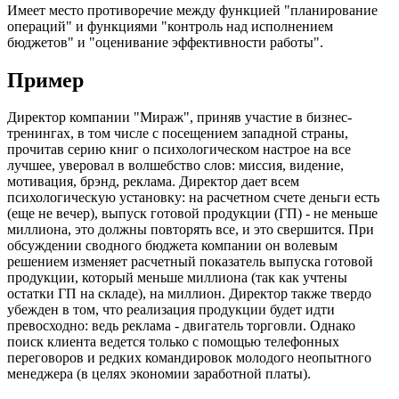
Имеет место противоречие между функцией "планирование
операций" и функциями "контроль над исполнением
бюджетов" и "оценивание эффективности работы".
Пример
Директор компании "Мираж", приняв участие в бизнес-
тренингах, в том числе с посещением западной страны,
прочитав серию книг о психологическом настрое на все
лучшее, уверовал в волшебство слов: миссия, видение,
мотивация, брэнд, реклама. Директор дает всем
психологическую установку: на расчетном счете деньги есть
(еще не вечер), выпуск готовой продукции (ГП) - не меньше
миллиона, это должны повторять все, и это свершится. При
обсуждении сводного бюджета компании он волевым
решением изменяет расчетный показатель выпуска готовой
продукции, который меньше миллиона (так как учтены
остатки ГП на складе), на миллион. Директор также твердо
убежден в том, что реализация продукции будет идти
превосходно: ведь реклама - двигатель торговли. Однако
поиск клиента ведется только с помощью телефонных
переговоров и редких командировок молодого неопытного
менеджера (в целях экономии заработной платы).