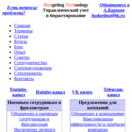
Bud
geting
Tech
nology
Обратитесь к
Есть вопросы/
Управленческий учет
А.Карпову
проблемы?
и бюджетирование
budgeting@bk.ru
Главная
Термины
Статьи
Курсы
Блог
Опыт
Советы
Сотрудничество
Спецпредложения
Спецпроекты
Контакты
Youtube-
Telegram-
Rutube-канал
VK видео
канал
канал
Наемным сотрудникам и
Предложения для
фрилансерам
компаний
Обращение к наемным
Обращение к компаниями
сотрудникам и
Максимизация
фрилансерам
эффективности и прибыли
Увеличение личного
компании