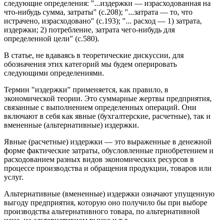
следующие определения: "...издержки — израсходованная на
что-нибудь сумма, затраты" (с.208); "...затрата — то, что
истрачено, израсходовано" (с.193); "... расход — 1) затрата,
издержки; 2) потребление, затрата чего-нибудь для
определенной цели" (с.580).
В статье, не вдаваясь в теоретические дискуссии, для
обозначения этих категорий мы будем оперировать
следующими определениями.
Термин "издержки" применяется, как правило, в
экономической теории. Это суммарные жертвы предприятия,
связанные с выполнением определенных операций. Они
включают в себя как явные (бухгалтерские, расчетные), так и
вмененные (альтернативные) издержки.
Явные (расчетные) издержки — это выраженные в денежной
форме фактические затраты, обусловленные приобретением и
расходованием разных видов экономических ресурсов в
процессе производства и обращения продукции, товаров или
услуг.
Альтернативные (вмененные) издержки означают упущенную
выгоду предприятия, которую оно получило бы при выборе
производства альтернативного товара, по альтернативной