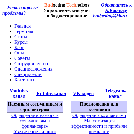
Bud
geting
Tech
nology
Обратитесь к
Есть вопросы/
Управленческий учет
А.Карпову
проблемы?
и бюджетирование
budgeting@bk.ru
Главная
Термины
Статьи
Курсы
Блог
Опыт
Советы
Сотрудничество
Спецпредложения
Спецпроекты
Контакты
Youtube-
Telegram-
Rutube-канал
VK видео
канал
канал
Наемным сотрудникам и
Предложения для
фрилансерам
компаний
Обращение к наемным
Обращение к компаниями
сотрудникам и
Максимизация
фрилансерам
эффективности и прибыли
Увеличение личного
компании