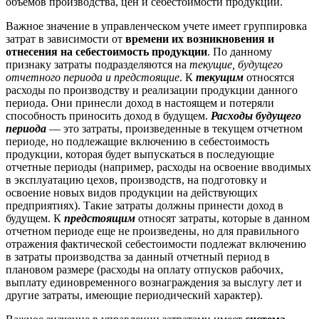
объемов производства, цен и себестоимости продукции.
Важное значение в управленческом учете имеет группировка
затрат в зависимости от
времени их возникновения и
отнесения на себестоимость продукции
. По данному
признаку затраты подразделяются на
текущие, будущего
отчетного периода и предстоящие
. К
текущим
относятся
расходы по производству и реализации продукции данного
периода. Они принесли доход в настоящем и потеряли
способность приносить доход в будущем.
Расходы будущего
периода
— это затраты, произведенные в текущем отчетном
периоде, но подлежащие включению в себестоимость
продукции, которая будет выпускаться в последующие
отчетные периоды (например, расходы на освоение вводимых
в эксплуатацию цехов, производств, на подготовку и
освоение новых видов продукции на действующих
предприятиях). Такие затраты должны принести доход в
будущем. К
предстоящим
относят затраты, которые в данном
отчетном периоде еще не произведены, но для правильного
отражения фактической себестоимости подлежат включению
в затраты производства за данный отчетный период в
плановом размере (расходы на оплату отпусков рабочих,
выплату единовременного вознаграждения за выслугу лет и
другие затраты, имеющие периодический характер).