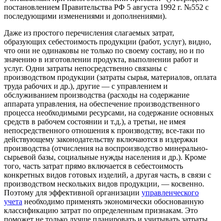
постановлением Правительства РФ 5 августа 1992 г. №552 с
последующими изменениями и дополнениями).
Даже из простого перечисления слагаемых затрат,
образующих себестоимость продукции (работ, услуг), видно,
что они не одинаковы не только по своему составу, но и по
значению в изготовлении продукта, выполнении работ и
услуг. Одни затраты непосредственно связаны с
производством продукции (затраты сырья, материалов, оплата
труда рабочих и др.), другие — с управлением и
обслуживанием производства (расходы на содержание
аппарата управления, на обеспечение производственного
процесса необходимыми ресурсами, на содержание основных
средств в рабочем состоянии и т.д.), а третьи, не имея
непосредственного отношения к производству, все-таки по
действующему законодательству включаются в издержки
производства (отчисления на воспроизводство минерально-
сырьевой базы, социальные нужды населения и др.). Кроме
того, часть затрат прямо включается в себестоимость
конкретных видов готовых изделий, а другая часть, в связи с
производством нескольких видов продукции, — косвенно.
Поэтому для эффективной организации
управленческого
учета
необходимо применять экономически обоснованную
классификацию затрат по определенным признакам. Это
поможет не только лучше планировать и учитывать затраты,