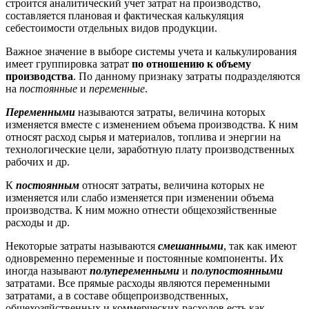
строится аналитический учет затрат на производство,
составляется плановая и фактическая калькуляция
себестоимости отдельных видов продукции.
Важное значение в выборе системы учета и калькулирования
имеет группировка затрат
по отношению к объему
производства
. По данному признаку затраты подразделяются
на
постоянные
и
переменные
.
Переменными
называются затраты, величина которых
изменяется вместе с изменением объема производства. К ним
относят расход сырья и материалов, топлива и энергии на
технологические цели, заработную плату производственных
рабочих и др.
К
постоянным
относят затраты, величина которых не
изменяется или слабо изменяется при изменении объема
производства. К ним можно отнести общехозяйственные
расходы и др.
Некоторые затраты называются
смешанными
, так как имеют
одновременно переменные и постоянные компоненты. Их
иногда называют
полупеременными
и
полупостоянными
затратами. Все прямые расходы являются переменными
затратами, а в составе общепроизводственных,
общехозяйственных и коммерческих расходов есть как