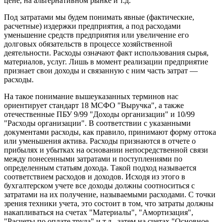
цене, на альтернативном рынке и т.д.
Под затратами мы будем понимать явные (фактические,
расчетные) издержки предприятия, а под расходами
уменьшение средств предприятия или увеличение его
долговых обязательств в процессе хозяйственной
деятельности. Расходы означают факт использования сырья,
материалов, услуг. Лишь в момент реализации предприятие
признает свои доходы и связанную с ним часть затрат —
расходы.
На такое понимание вышеуказанных терминов нас
ориентирует стандарт 18 МСФО "Выручка", а также
отечественные ПБУ 9/99 "Доходы организации" и 10/99
"Расходы организации". В соответствии с указанными
документами расходы, как правило, принимают форму оттока
или уменьшения актива. Расходы признаются в отчете о
прибылях и убытках на основании непосредственной связи
между понесенными затратами и поступлениями по
определенным статьям дохода. Такой подход называется
соответствием расходов и доходов. Исходя из этого в
бухгалтерском учете все доходы должны соотноситься с
затратами на их получение, называемыми расходами. С точки
зрения техники учета, это состоит в том, что затраты должны
накапливаться на счетах "Материалы", "Амортизация",
"Расчеты по оплате труда" и т.д., затем на счетах "Основное