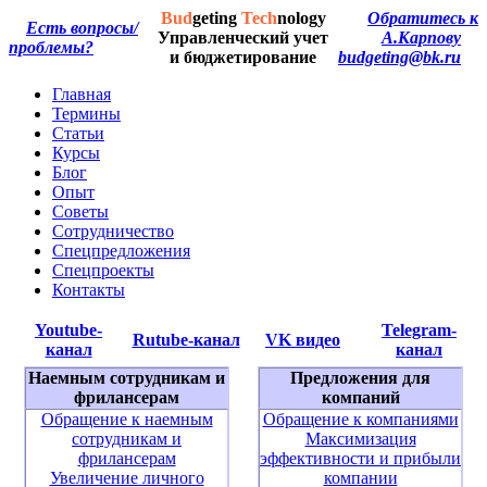
Bud
geting
Tech
nology
Обратитесь к
Есть вопросы/
Управленческий учет
А.Карпову
проблемы?
и бюджетирование
budgeting@bk.ru
Главная
Термины
Статьи
Курсы
Блог
Опыт
Советы
Сотрудничество
Спецпредложения
Спецпроекты
Контакты
Youtube-
Telegram-
Rutube-канал
VK видео
канал
канал
Наемным сотрудникам и
Предложения для
фрилансерам
компаний
Обращение к наемным
Обращение к компаниями
сотрудникам и
Максимизация
фрилансерам
эффективности и прибыли
Увеличение личного
компании