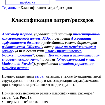
заработка
Термины
> Классификация затрат/расходов
Классификация затрат/расходов
Александр Карпов
, управляющий партнер
инвестиционно-
консалтинговой группы МЭК
, президент
Ассоциации
эффективного бизнеса
, председатель совета директоров
издательства "Москва"
, автор
книг по менеджменту и
бизнесу
(в т.ч. серии книг
"100% практического
бюджетирования"
, книги
"Постановка и автоматизация
управленческого учета"
и книги
"Управленческий учет.
Made not in Russia"
), разработчик
методик управления
(менеджмента)
Помимо разделения
затрат
на виды, а также функциональной
структуризации, есть еще и классификация затрат/расходов,
при которой они разбиваются на две группы.
Причем есть несколько разных классификаций расходов/
затрат (см.
Рис. 1
):
переменные/постоянные;