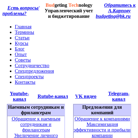
Bud
geting
Tech
nology
Обратитесь к
Есть вопросы/
Управленческий учет
А.Карпову
проблемы?
и бюджетирование
budgeting@bk.ru
Главная
Термины
Статьи
Курсы
Блог
Опыт
Советы
Сотрудничество
Спецпредложения
Спецпроекты
Контакты
Youtube-
Telegram-
Rutube-канал
VK видео
канал
канал
Наемным сотрудникам и
Предложения для
фрилансерам
компаний
Обращение к наемным
Обращение к компаниями
сотрудникам и
Максимизация
фрилансерам
эффективности и прибыли
Увеличение личного
компании