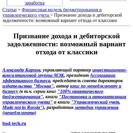
заработка
Статьи
>
Финансовая модель бюджетирования и
управленческого учета
> Признание дохода и дебиторской
задолженности: возможный вариант отхода от классики
Признание дохода и дебиторской
задолженности: возможный вариант
отхода от классики
Александр Карпов
, управляющий партнер
инвестиционно-
консалтинговой группы МЭК
, президент
Ассоциации
эффективного бизнеса
, председатель совета директоров
издательства "Москва"
, автор
книг по менеджменту и
бизнесу
(в т.ч. серии книг
"100% практического
бюджетирования"
, книги
"Постановка и автоматизация
управленческого учета"
и книги
"Управленческий учет.
Made not in Russia"
), разработчик
методик управления
(менеджмента)
bud-tech.ru