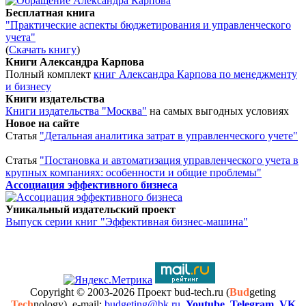
Бесплатная книга
"Практические аспекты бюджетирования и управленческого
учета"
(
Скачать книгу
)
Книги Александра Карпова
Полный комплект
книг Александра Карпова по менеджменту
и бизнесу
Книги издательства
Книги издательства "Москва"
на самых выгодных условиях
Новое на сайте
Статья
"Детальная аналитика затрат в управленческого учете"
Статья
"Постановка и автоматизация управленческого учета в
крупных компаниях: особенности и общие проблемы"
Ассоциация эффективного бизнеса
Уникальный издательский проект
Выпуск серии книг "Эффективная бизнес-машина"
Copyright © 2003-2026 Проект bud-tech.ru (
Bud
geting
Tech
nology), e-mail:
budgeting@bk.ru
,
Youtube
,
Telegram
,
VK