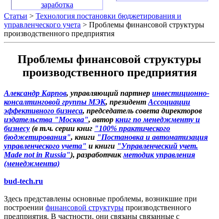
заработка
Статьи
>
Технология постановки бюджетирования и
управленческого учета
> Проблемы финансовой структуры
производственного предприятия
Проблемы финансовой структуры
производственного предприятия
Александр Карпов
, управляющий партнер
инвестиционно-
консалтинговой группы МЭК
, президент
Ассоциации
эффективного бизнеса
, председатель совета директоров
издательства "Москва"
, автор
книг по менеджменту и
бизнесу
(в т.ч. серии книг
"100% практического
бюджетирования"
, книги
"Постановка и автоматизация
управленческого учета"
и книги
"Управленческий учет.
Made not in Russia"
), разработчик
методик управления
(менеджмента)
bud-tech.ru
Здесь представлены основные проблемы, возникшие при
построении
финансовой структуры
производственного
предприятия. В частности, они связаны связанные с