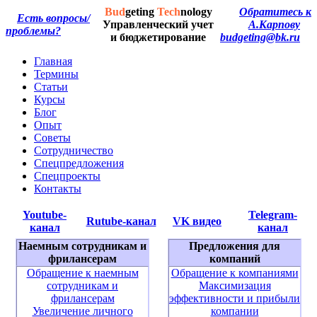
Bud
geting
Tech
nology
Обратитесь к
Есть вопросы/
Управленческий учет
А.Карпову
проблемы?
и бюджетирование
budgeting@bk.ru
Главная
Термины
Статьи
Курсы
Блог
Опыт
Советы
Сотрудничество
Спецпредложения
Спецпроекты
Контакты
Youtube-
Telegram-
Rutube-канал
VK видео
канал
канал
Наемным сотрудникам и
Предложения для
фрилансерам
компаний
Обращение к наемным
Обращение к компаниями
сотрудникам и
Максимизация
фрилансерам
эффективности и прибыли
Увеличение личного
компании