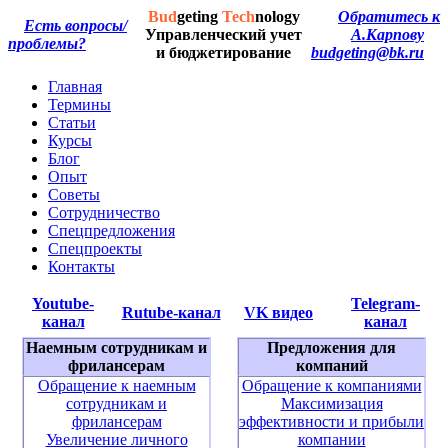
Bud
geting
Tech
nology
Обратитесь к
Есть вопросы/
Управленческий учет
А.Карпову
проблемы?
и бюджетирование
budgeting@bk.ru
Главная
Термины
Статьи
Курсы
Блог
Опыт
Советы
Сотрудничество
Спецпредложения
Спецпроекты
Контакты
Youtube-
Telegram-
Rutube-канал
VK видео
канал
канал
Наемным сотрудникам и
Предложения для
фрилансерам
компаний
Обращение к наемным
Обращение к компаниями
сотрудникам и
Максимизация
фрилансерам
эффективности и прибыли
Увеличение личного
компании