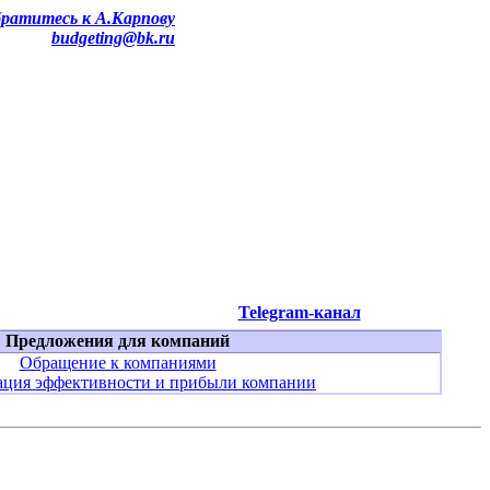
ратитесь к А.Карпову
budgeting@bk.ru
Telegram-канал
Предложения для компаний
Обращение к компаниями
ция эффективности и прибыли компании