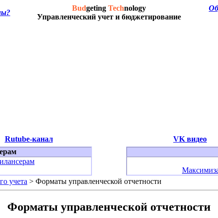
Bud
geting
Tech
nology
Об
мы?
Управленческий учет и бюджетирование
Rutube-канал
VK видео
ерам
илансерам
Максимиза
го учета
> Форматы управленческой отчетности
Форматы управленческой отчетности