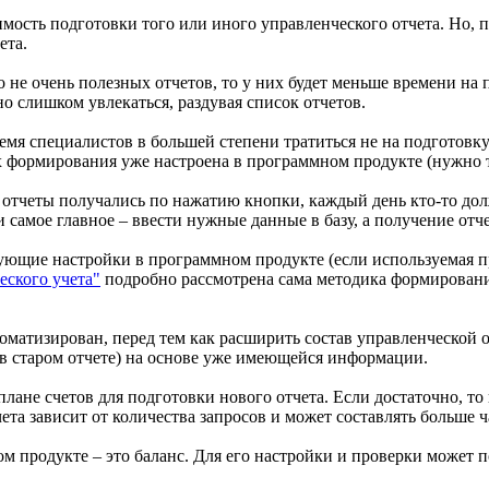
мость подготовки того или иного управленческого отчета. Но, 
ета.
о не очень полезных отчетов, то у них будет меньше времени на
о слишком увлекаться, раздувая список отчетов.
мя специалистов в большей степени тратиться не на подготовку у
 формирования уже настроена в программном продукте (нужно т
бы отчеты получались по нажатию кнопки, каждый день кто-то 
самое главное – ввести нужные данные в базу, а получение отче
ующие настройки в программном продукте (если используемая пр
еского учета"
подробно рассмотрена сама методика формировани
оматизирован, перед тем как расширить состав управленческой о
 в старом отчете) на основе уже имеющейся информации.
плане счетов для подготовки нового отчета. Если достаточно, то 
ета зависит от количества запросов и может составлять больше ч
 продукте – это баланс. Для его настройки и проверки может пот