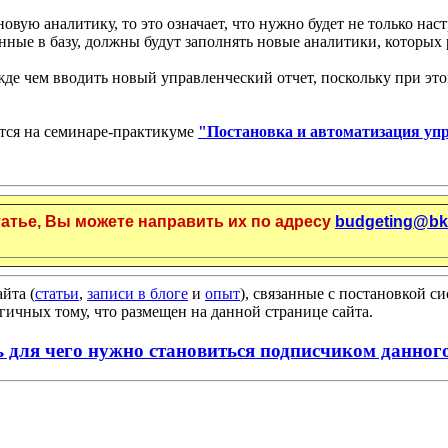
новую аналитику, то это означает, что нужно будет не только нас
данные в базу, должны будут заполнять новые аналитики, которых
жде чем вводить новый управленческий отчет, поскольку при это
ется на семинаре-практикуме
"Постановка и автоматизация упр
татье, Вы можете направить их по адресу
budgeting@bk
йта (
статьи
,
записи в блоге
и
опыт
), связанные с постановкой с
гичных тому, что размещен на данной странице сайта.
ь для чего нужно становиться подписчиком данного