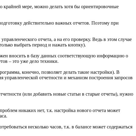
по крайней мере, можно делать хотя бы ориентировочные
 подготовку действительно важных отчетов. Поэтому при
правленческого отчета, а на его проверку. Ведь в этом случае
олько выбрать период и нажать кнопку).
должен вносить в базу данных соответствующую информацию о
тов – это уже дело техники.
ограмма, конечно, позволяет делать такие настройки). В
я управленческой отчетности и механизм построения запросов
тчетности (или добавить новые статьи в старые отчеты), нужно
проблем никаких нет, т.к. настройка нового отчета может
аса.
ребоваться несколько часов, т.к. в балансе может содержаться