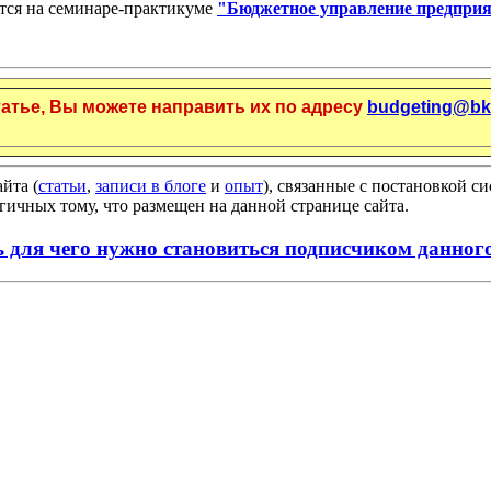
ется на семинаре-практикуме
"Бюджетное управление предпри
татье, Вы можете направить их по адресу
budgeting@bk
йта (
статьи
,
записи в блоге
и
опыт
), связанные с постановкой с
гичных тому, что размещен на данной странице сайта.
ь для чего нужно становиться подписчиком данного