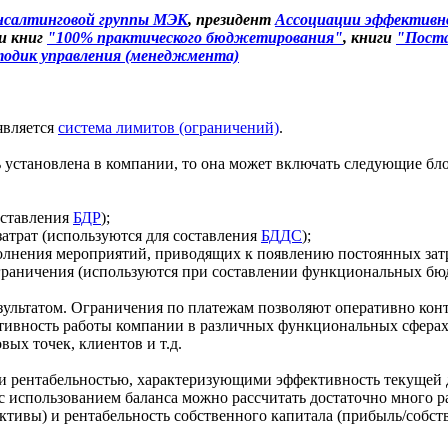
нсалтинговой группы МЭК
, президент
Ассоциации эффективно
ии книг
"100% практического бюджетирования"
, книги
"Поста
одик управления (менеджмента)
является
система лимитов (ограничений)
.
ь установлена в компании, то она может включать следующие бл
оставления
БДР
);
трат (используются для составления
БДДС
);
лнения мероприятий, приводящих к появлению постоянных затр
ограничения (используются при составлении функциональных б
зультатом. Ограничения по платежам позволяют оперативно кон
ктивность работы компании в различных функциональных сфера
ых точек, клиентов и т.д.
и рентабельностью, характеризующими эффективность текущей д
е с использованием баланса можно рассчитать достаточно много 
тивы) и рентабельность собственного капитала (прибыль/собств