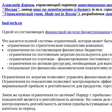
Александр Карпов
, управляющий партнер
инвестиционно-ко
"Москва"
, автор
книг по менеджменту и бизнесу
(в т.ч. сер
"Управленческий учет. Made not in Russia"
), разработчик
мет
bud-tech.ru
Одной из составляющих
финансовой модели бюджетирования
Что касается полной системы ограничений, которая может быт
ограничения по стратегическим показателям компании;
ограничения по составляющим финансовых бюджетов:
- ограничения по постоянным затратам (используются для с
- ограничения по платежам – финансированию постоянных за
- ограничения по активам (ресурсам), необходимым для выпо
специальные (по финансово-экономическим показателям) 
Ограничения по затратам позволяют управлять финансовым ре
Ограничения по показателям позволяют контролировать эффе
маржинальной прибыли и рентабельности для продуктов, торгов
Зачем же нужны ограничения по активам? Наряду с прибылью 
показателей является и рентабельность активов. На самом дел
контролировать рентабельность активов (прибыль/суммарные ак
капитала за период.