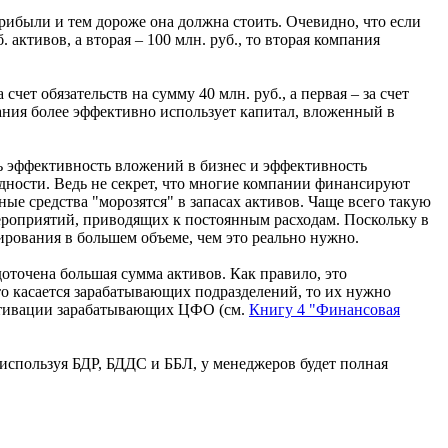
рибыли и тем дороже она должна стоить. Очевидно, что если
 активов, а вторая – 100 млн. руб., то вторая компания
чет обязательств на сумму 40 млн. руб., а первая – за счет
мпания более эффективно использует капитал, вложенный в
ть эффективность вложений в бизнес и эффективность
дности. Ведь не секрет, что многие компании финансируют
ые средства "морозятся" в запасах активов. Чаще всего такую
ероприятий, приводящих к постоянным расходам. Поскольку в
ирования в большем объеме, чем это реально нужно.
доточена большая сумма активов. Как правило, это
то касается зарабатывающих подразделений, то их нужно
 мотивации зарабатывающих ЦФО (см.
Книгу 4 "Финансовая
, используя БДР, БДДС и ББЛ, у менеджеров будет полная