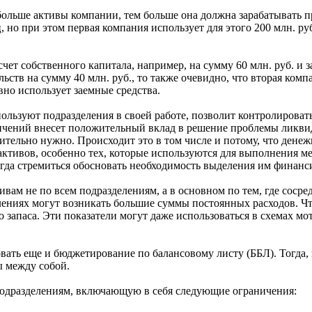
больше активы компании, тем больше она должна зарабатывать п
 но при этом первая компания использует для этого 200 млн. руб.
т собственного капитала, например, на сумму 60 млн. руб. и за с
ельств на сумму 40 млн. руб., то также очевидно, что вторая ко
ивно использует заемные средства.
пользуют подразделения в своей работе, позволит контролирова
ничений внесет положительный вклад в решение проблемы ликви
тельно нужно. Происходит это в том числе и потому, что денежн
ктивов, особенно тех, которые используются для выполнения м
егда стремиться обосновать необходимость выделения им финанс
ивам не по всем подразделениям, а в основном по тем, где сосре
елениях могут возникать большие суммы постоянных расходов. Ч
о запаса. Эти показатели могут даже использоваться в схемах
зовать еще и бюджетирование по балансовому листу (ББЛ). Тогда
ы между собой.
подразделениям, включающую в себя следующие ограничения: