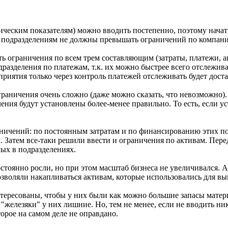
ческим показателям) можно вводить постепенно, поэтому начат
 подразделениям не должны превышать ограничений по компани
ить ограничения по всем трем составляющим (затраты, платежи, 
дразделения по платежам, т.к. их можно быстрее всего отслежив
приятия только через контроль платежей отслеживать будет дост
раничения очень сложно (даже можно сказать, что невозможно).
чения будут установлены более-менее правильно. То есть, если 
аничений: по постоянным затратам и по финансированию этих по
. Затем все-таки решили ввести и ограничения по активам. Пере
ых в подразделениях.
тоянно росли, но при этом масштаб бизнеса не увеличивался. А 
озволяли накапливаться активам, которые использовались для в
ересованы, чтобы у них были как можно большие запасы матери
о "железяки" у них лишние. Но, тем не менее, если не вводить 
орое на самом деле не оправдано.