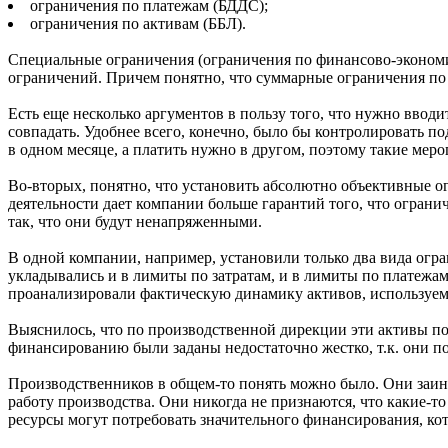
ограничения по платежам (БДДС);
ограничения по активам (ББЛ).
Специальные ограничения (ограничения по финансово-экономи
ограничений. Причем понятно, что суммарные ограничения по
Есть еще несколько аргументов в пользу того, что нужно ввод
совпадать. Удобнее всего, конечно, было бы контролировать по
в одном месяце, а платить нужно в другом, поэтому такие меро
Во-вторых, понятно, что установить абсолютно объективные ог
деятельности дает компании больше гарантий того, что ограни
так, что они будут ненапряженными.
В одной компании, например, установили только два вида огр
укладывались и в лимиты по затратам, и в лимиты по платежам
проанализировали фактическую динамику активов, используем
Выяснилось, что по производственной дирекции эти активы пос
финансированию были заданы недостаточно жестко, т.к. они п
Производственников в общем-то понять можно было. Они заинт
работу производства. Они никогда не признаются, что какие-т
ресурсы могут потребовать значительного финансирования, кот