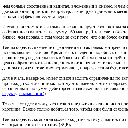
Чем больше собственный капитал, вложенный в бизнес, и чем 
две компании приносят, например, 3 млн. руб. прибыли в месяц,
работает эффективнее, чем первая.
И если при этом вторая компания финансирует свои активы за сче
собственного капитала на сумму 160 млн. руб. и за счет обязат
бизнес, чем первая, в том числе за счет того, что она более акт
Таким образом, введение ограничений по активам, которые ис
использования активов. Кроме того, введение подобных огра
свою текущую деятельность в больших объемах, чем это действи
целесообразность сложно оценить в отношении материальных а
данном случае нет четких нормативов, подразделения будут вс
Для начала, наверное, имеет смысл вводить ограничения по акт
производство и логистика, потому что именно в этих подразд
ограничивать по сумме дебиторской задолженности и товарног
структура компании"
).
То есть все идет к тому, что нужно внедрять и активно исполь
картинка. Важно только добиться того, чтобы они были связан
Таким образом, компания может вводить систему лимитов по 
ограничения по затратам (БДР);