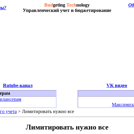
Bud
geting
Tech
nology
Об
мы?
Управленческий учет и бюджетирование
Rutube-канал
VK видео
ерам
илансерам
Максимиза
го учета
> Лимитировать нужно все
Лимитировать нужно все