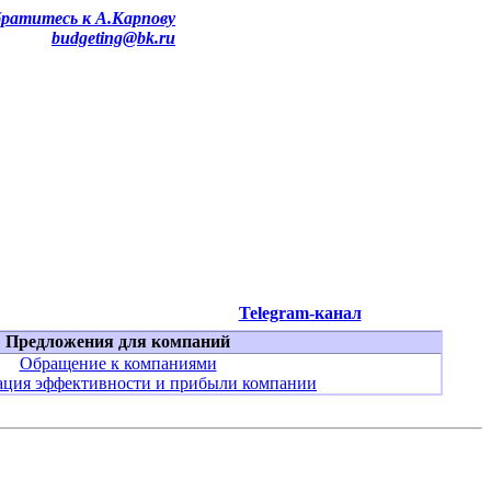
ратитесь к А.Карпову
budgeting@bk.ru
Telegram-канал
Предложения для компаний
Обращение к компаниями
ция эффективности и прибыли компании