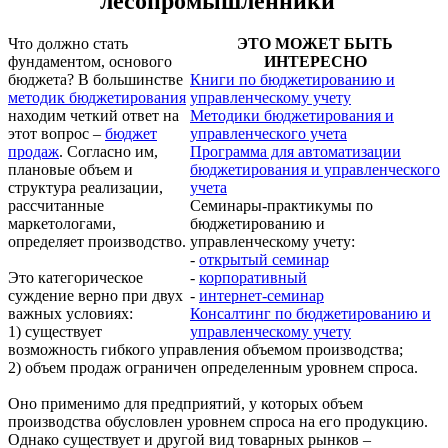
лесопромышленники"
Что должно стать
ЭТО МОЖЕТ БЫТЬ
фундаментом, основого
ИНТЕРЕСНО
бюджета? В большинстве
Книги по бюджетированию и
методик бюджетирования
управленческому учету
находим четкий ответ на
Методики бюджетирования и
этот вопрос –
бюджет
управленческого учета
продаж
. Согласно им,
Программа для автоматизации
плановые объем и
бюджетирования и управленческого
структура реализации,
учета
рассчитанные
Семинары-практикумы по
маркетологами,
бюджетированию и
определяет производство.
управленческому учету:
-
открытый семинар
Это категорическое
-
корпоративный
суждение верно при двух
-
интернет-семинар
важных условиях:
Консалтинг по бюджетированию и
1) существует
управленческому учету
возможность гибкого управления объемом производства;
2) объем продаж ограничен определенным уровнем спроса.
Оно применимо для предприятий, у которых объем
производства обусловлен уровнем спроса на его продукцию.
Однако существует и другой вид товарных рынков –