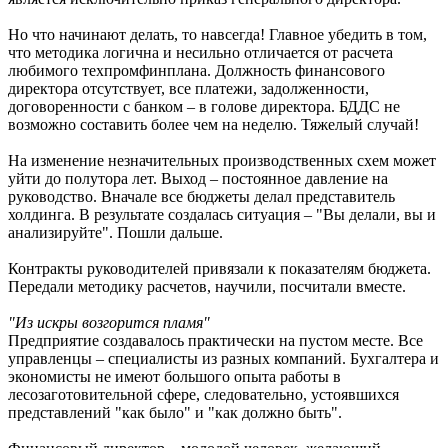
Но что начинают делать, то навсегда! Главное убедить в том,
что методика логична и несильно отличается от расчета
любимого техпромфинплана. Должность финансового
директора отсутствует, все платежи, задолженности,
договоренности с банком – в голове директора. БДДС не
возможно составить более чем на неделю. Тяжелый случай!
На изменение незначительных производственных схем может
уйти до полутора лет. Выход – постоянное давление на
руководство. Вначале все бюджеты делал представитель
холдинга. В результате создалась ситуация – "Вы делали, вы и
анализируйте". Пошли дальше.
Контракты руководителей привязали к показателям бюджета.
Передали методику расчетов, научили, посчитали вместе.
"Из искры возгорится пламя"
Предприятие создавалось практически на пустом месте. Все
управленцы – специалисты из разных компаний. Бухгалтера и
экономисты не имеют большого опыта работы в
лесозаготовительной сфере, следовательно, устоявшихся
представлений "как было" и "как должно быть".