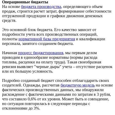
Операционные бюджеты
На основе
бюджета производства
, определяющего объем
продаж, строится расчет затрат, формирование себестоимости
отгруженной продукции и графики движения денежных
средств.
Это основной блок бюджета. Его качество зависит от
подробности учета всех производственных операций,
полноты
нормативной базы предприятия
и квалификации
персонала, занятого созданием бюджета.
Начиная
процесс бюджетирования
, мы первым делом
приводим в единообразие нормативы (нормы расхода
топлива, расценки на оплату труда). Такая своеобразная
ревизия выявляет "черные дыры" учета – отсутствие расценок
или их большую условность.
Подробно созданный бюджет способен отблагодарить своих
создателей. Однажды, рассчитав
бюджетную модель
на основе
фактических производственных данных, мы обнаружили
расхождение с фактическими данными по затратам в 3 рубля,
что составило 0,6% от их уровня. Может быть и совпадение,
но ситуация повторилась в следующие периоды с
отклонениями до 3%.