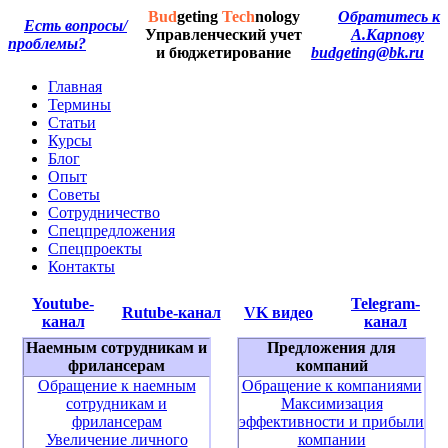
Bud
geting
Tech
nology
Обратитесь к
Есть вопросы/
Управленческий учет
А.Карпову
проблемы?
и бюджетирование
budgeting@bk.ru
Главная
Термины
Статьи
Курсы
Блог
Опыт
Советы
Сотрудничество
Спецпредложения
Спецпроекты
Контакты
Youtube-
Telegram-
Rutube-канал
VK видео
канал
канал
Наемным сотрудникам и
Предложения для
фрилансерам
компаний
Обращение к наемным
Обращение к компаниями
сотрудникам и
Максимизация
фрилансерам
эффективности и прибыли
Увеличение личного
компании