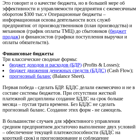
Это говорит и о качестве бюджета, но в большей мере об
эффективности и управляемости предприятия с ежемесячным
оборотом $300 тыс.v Операционные бюджеты –
информационная основа деятельности всех служб
предприятия: от производственников (план производства) и
механиков (график оплаты ТМЦ) до сбытовиков (
бюджет
продаж
) и финансистов (графики поступления выручки и
оплаты обязательств).
Финансовые бюджеты
Три классические сводные формы:
бюджет доходов и расходов (БДР)
(Profits & Losses);
бюджет движения денежных средств (БДДС)
(Cash Flow);
прогнозный баланс
(Balance Sheet).
Первая победа - сделать БДР. БДДС делали ежемесячно и не в
составе системы бюджетов. При отсутствии жесткой
платежной дисциплины создание БДДС на срок больше
месяца – пустая трата времени. Без БДДС не сделать
прогнозный баланс. Создание этих форм - не самоцель.
В большинстве случаев для эффективного управления
средним предприятием достаточно выполнение двух условий
– обеспечение текущей платежеспособности (БДДС на
короткий срок) и прогнозирование и соблюдение