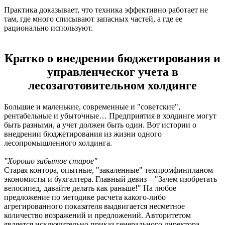
Практика доказывает, что техника эффективно работает не
там, где много списывают запасных частей, а где ее
рационально используют.
Кратко о внедрении бюджетирования и
управленческог учета в
лесозаготовительном холдинге
Большие и маленькие, современные и "советские",
рентабельные и убыточные… Предприятия в холдинге могут
быть разными, а учет должен быть один. Вот истории о
внедрении бюджетирования из жизни одного
лесопромышленного холдинга.
"Хорошо забытое старое"
Старая контора, опытные, "закаленные" техпромфинпланом
экономисты и бухгалтера. Главный девиз – "Зачем изобретать
велосипед, давайте делать как раньше!" На любое
предложение по методике расчета какого-либо
агрегированного показателя выдвигается несметное
количество возражений и предложений. Авторитетом
является исключительно приказ генерального директора.