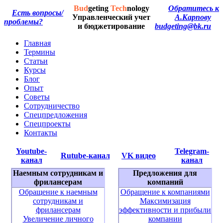
Bud
geting
Tech
nology
Обратитесь к
Есть вопросы/
Управленческий учет
А.Карпову
проблемы?
и бюджетирование
budgeting@bk.ru
Главная
Термины
Статьи
Курсы
Блог
Опыт
Советы
Сотрудничество
Спецпредложения
Спецпроекты
Контакты
Youtube-
Telegram-
Rutube-канал
VK видео
канал
канал
Наемным сотрудникам и
Предложения для
фрилансерам
компаний
Обращение к наемным
Обращение к компаниями
сотрудникам и
Максимизация
фрилансерам
эффективности и прибыли
Увеличение личного
компании