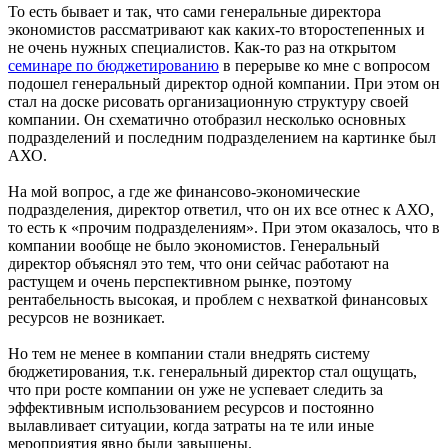
То есть бывает и так, что сами генеральные директора
экономистов рассматривают как каких-то второстепенных и
не очень нужных специалистов. Как-то раз на открытом
семинаре по бюджетированию
в перерыве ко мне с вопросом
подошел генеральный директор одной компании. При этом он
стал на доске рисовать организационную структуру своей
компании. Он схематично отобразил несколько основных
подразделений и последним подразделением на картинке был
АХО.
На мой вопрос, а где же финансово-экономические
подразделения, директор ответил, что он их все отнес к АХО,
то есть к «прочим подразделениям». При этом оказалось, что в
компании вообще не было экономистов. Генеральный
директор объяснял это тем, что они сейчас работают на
растущем и очень перспективном рынке, поэтому
рентабельность высокая, и проблем с нехваткой финансовых
ресурсов не возникает.
Но тем не менее в компании стали внедрять систему
бюджетирования, т.к. генеральный директор стал ощущать,
что при росте компании он уже не успевает следить за
эффективным использованием ресурсов и постоянно
вылавливает ситуации, когда затраты на те или иные
мероприятия явно были завышены.