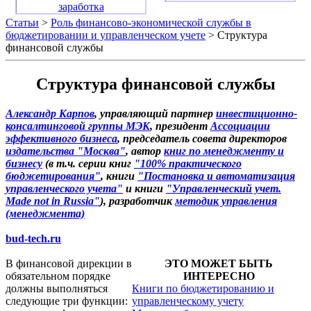
заработка
Статьи
>
Роль финансово-экономической службы в
бюджетировании и управленческом учете
> Структура
финансовой службы
Структура финансовой службы
Александр Карпов
, управляющий партнер
инвестиционно-
консалтинговой группы МЭК
, президент
Ассоциации
эффективного бизнеса
, председатель совета директоров
издательства "Москва"
, автор
книг по менеджменту и
бизнесу
(в т.ч. серии книг
"100% практического
бюджетирования"
, книги
"Постановка и автоматизация
управленческого учета"
и книги
"Управленческий учет.
Made not in Russia"
), разработчик
методик управления
(менеджмента)
bud-tech.ru
В финансовой дирекции в
ЭТО МОЖЕТ БЫТЬ
обязательном порядке
ИНТЕРЕСНО
должны выполняться
Книги по бюджетированию и
следующие три функции:
управленческому учету