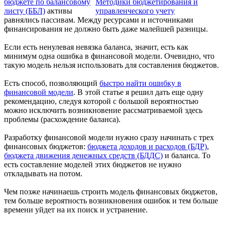
бюджете по балансовому
Методики бюджетирования и
листу (ББЛ)
активы
управленческого учету
равнялись пассивам. Между ресурсами и источниками
финансирования не должно быть даже малейшей разницы.
Если есть ненулевая невязка баланса, значит, есть как
минимум одна ошибка в финансовой модели. Очевидно, что
такую модель нельзя использовать для составления бюджетов.
Есть способ, позволяющий
быстро найти ошибку в
финансовой модели
. В этой статье я решил дать еще одну
рекомендацию, следуя которой с большой вероятностью
можно исключить возникновение рассматриваемой здесь
проблемы (расхождение баланса).
Разработку финансовой модели нужно сразу начинать с трех
финансовых бюджетов:
бюджета доходов и расходов (БДР)
,
бюджета движения денежных средств (БДДС)
и баланса. То
есть составление моделей этих бюджетов не нужно
откладывать на потом.
Чем позже начинаешь строить модель финансовых бюджетов,
тем больше вероятность возникновения ошибок и тем больше
времени уйдет на их поиск и устранение.