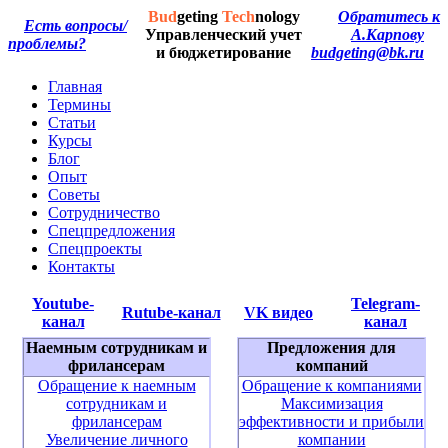
Bud
geting
Tech
nology
Обратитесь к
Есть вопросы/
Управленческий учет
А.Карпову
проблемы?
и бюджетирование
budgeting@bk.ru
Главная
Термины
Статьи
Курсы
Блог
Опыт
Советы
Сотрудничество
Спецпредложения
Спецпроекты
Контакты
Youtube-
Telegram-
Rutube-канал
VK видео
канал
канал
Наемным сотрудникам и
Предложения для
фрилансерам
компаний
Обращение к наемным
Обращение к компаниями
сотрудникам и
Максимизация
фрилансерам
эффективности и прибыли
Увеличение личного
компании