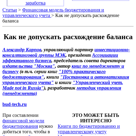
заработка
Статьи
>
Финансовая модель бюджетирования и
управленческого учета
> Как не допускать расхождение
баланса
Как не допускать расхождение баланса
Александр Карпов
, управляющий партнер
инвестиционно-
консалтинговой группы МЭК
, президент
Ассоциации
эффективного бизнеса
, председатель совета директоров
издательства "Москва"
, автор
книг по менеджменту и
бизнесу
(в т.ч. серии книг
"100% практического
бюджетирования"
, книги
"Постановка и автоматизация
управленческого учета"
и книги
"Управленческий учет.
Made not in Russia"
), разработчик
методик управления
(менеджмента)
bud-tech.ru
При составлении
ЭТО МОЖЕТ БЫТЬ
финансовой модели
ИНТЕРЕСНО
бюджетирования
нужно
Книги по бюджетированию и
добиться того, чтобы в
управленческому учету