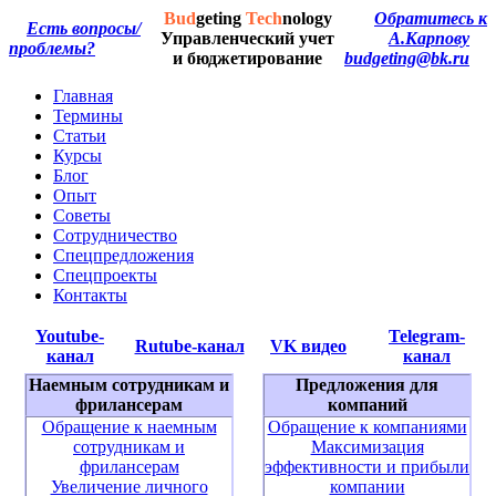
Bud
geting
Tech
nology
Обратитесь к
Есть вопросы/
Управленческий учет
А.Карпову
проблемы?
и бюджетирование
budgeting@bk.ru
Главная
Термины
Статьи
Курсы
Блог
Опыт
Советы
Сотрудничество
Спецпредложения
Спецпроекты
Контакты
Youtube-
Telegram-
Rutube-канал
VK видео
канал
канал
Наемным сотрудникам и
Предложения для
фрилансерам
компаний
Обращение к наемным
Обращение к компаниями
сотрудникам и
Максимизация
фрилансерам
эффективности и прибыли
Увеличение личного
компании