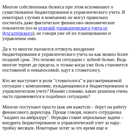
Многие собственники бизнеса при этом вспоминают о
существовании бюджетирования и управленческого учета. В
некоторых случаях в компаниях не могут правильно
посчитать даже фактические финансово-экономические
показатели (из-за
отличий управленческого учета от
бухгалтерского
), не говоря уже об их планировании и
управлении ими.
Да и то многие пытаются оттянуть внедрение
бюджетирования и управленческого учета на как можно более
поздний срок. Это похоже на ситуацию с зубной болью. Ведь
многие терпят до предела, и только когда уже боль становится
постоянной и невыносимой, идут к стоматологу.
Кто же выступает в роли "стоматолога" в рассматриваемой
ситуации с компаниями, нуждающимися в бюджетировании и
управленческом учете? Иными словами, какие решения очень
часто применяются в подобных ситуациях?
Многие поступают просто (как им кажется) – берут на работу
финансового директора. Проще говоря, нового сотрудника
"кидают на амбразуру". Нередко ставят нереальные задачи –
внедрить бюджетирование и управленческий учет за пару-
тройку месяцев. Некоторые хотят за это время еще и