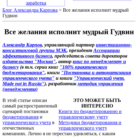
заработка
Блог Александра Карпова
> Все желания исполнит мудрый
Гудвин
Все желания исполнит мудрый Гудвин
Александр Карпов
, управляющий партнер
инвестиционно-
консалтинговой группы МЭК
, президент
Ассоциации
эффективного бизнеса
, председатель совета директоров
издательства "Москва"
, автор
книг по менеджменту и
бизнесу
(в т.ч. серии книг
"100% практического
бюджетирования"
, книги
"Постановка и автоматизация
управленческого учета"
и книги
"Управленческий учет.
Made not in Russia"
), разработчик
методик управления
(менеджмента)
В этой статье описан
ЭТО МОЖЕТ БЫТЬ
самый распространенный
ИНТЕРЕСНО
сценарий постановки
Книги по бюджетированию и
бюджетирования
и
управленческому учету
управленческого учета
в
Методики бюджетирования и
отечественных
управленческого учету
компаниях. Лично я не перестаю удивляться, с каким