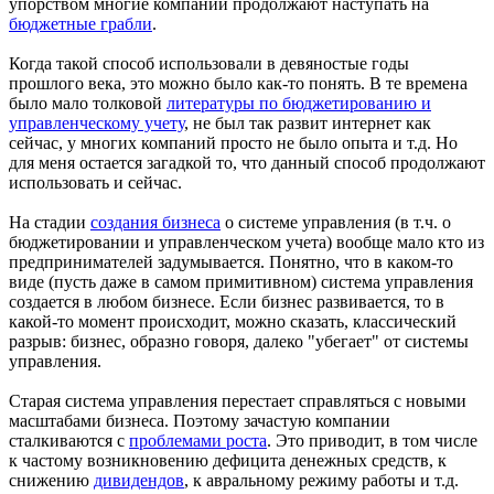
упорством многие компании продолжают наступать на
бюджетные грабли
.
Когда такой способ использовали в девяностые годы
прошлого века, это можно было как-то понять. В те времена
было мало толковой
литературы по бюджетированию и
управленческому учету
, не был так развит интернет как
сейчас, у многих компаний просто не было опыта и т.д. Но
для меня остается загадкой то, что данный способ продолжают
использовать и сейчас.
На стадии
создания бизнеса
о системе управления (в т.ч. о
бюджетировании и управленческом учета) вообще мало кто из
предпринимателей задумывается. Понятно, что в каком-то
виде (пусть даже в самом примитивном) система управления
создается в любом бизнесе. Если бизнес развивается, то в
какой-то момент происходит, можно сказать, классический
разрыв: бизнес, образно говоря, далеко "убегает" от системы
управления.
Старая система управления перестает справляться с новыми
масштабами бизнеса. Поэтому зачастую компании
сталкиваются с
проблемами роста
. Это приводит, в том числе
к частому возникновению дефицита денежных средств, к
снижению
дивидендов
, к авральному режиму работы и т.д.