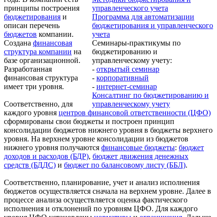
принципы построения
управленческого учета
бюджетирования
и
Программа для автоматизации
описан перечень
бюджетирования и управленческого
бюджетов
компании.
учета
Создана
финансовая
Семинары-практикумы по
структура компании
на
бюджетированию и
базе организационной.
управленческому учету:
Разработанная
-
открытый семинар
финансовая структура
-
корпоративный
имеет три уровня.
-
интернет-семинар
Консалтинг по бюджетированию и
Соответственно, для
управленческому учету
каждого уровня
центров финансовой ответственности (ЦФО)
сформированы свои бюджеты и построен принцип
консолидации бюджетов нижнего уровня в бюджеты верхнего
уровня. На верхнем уровне консолидации из бюджетов
нижнего уровня получаются
финансовые бюджеты
:
бюджет
доходов и расходов (БДР)
,
бюджет движения денежных
средств (БДДС)
и
бюджет по балансовому листу (ББЛ)
.
Соответственно, планирование, учет и анализ исполнения
бюджетов осуществляется сначала на верхнем уровне. Далее в
процессе анализа осуществляется оценка фактического
исполнения и отклонений по уровням ЦФО. Для каждого