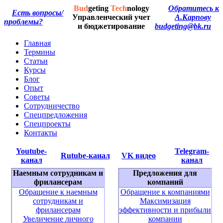
Bud
geting
Tech
nology
Обратитесь к
Есть вопросы/
Управленческий учет
А.Карпову
проблемы?
и бюджетирование
budgeting@bk.ru
Главная
Термины
Статьи
Курсы
Блог
Опыт
Советы
Сотрудничество
Спецпредложения
Спецпроекты
Контакты
Youtube-
Telegram-
Rutube-канал
VK видео
канал
канал
Наемным сотрудникам и
Предложения для
фрилансерам
компаний
Обращение к наемным
Обращение к компаниями
сотрудникам и
Максимизация
фрилансерам
эффективности и прибыли
Увеличение личного
компании