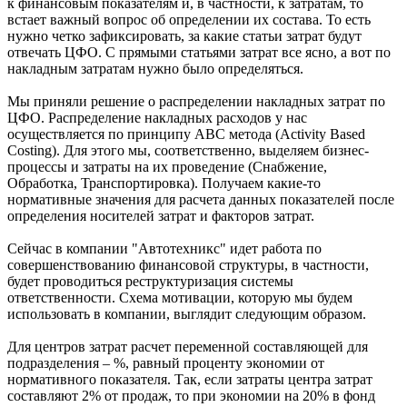
к финансовым показателям и, в частности, к затратам, то
встает важный вопрос об определении их состава. То есть
нужно четко зафиксировать, за какие статьи затрат будут
отвечать ЦФО. С прямыми статьями затрат все ясно, а вот по
накладным затратам нужно было определяться.
Мы приняли решение о распределении накладных затрат по
ЦФО. Распределение накладных расходов у нас
осуществляется по принципу ABC метода (Activity Based
Costing). Для этого мы, соответственно, выделяем бизнес-
процессы и затраты на их проведение (Снабжение,
Обработка, Транспортировка). Получаем какие-то
нормативные значения для расчета данных показателей после
определения носителей затрат и факторов затрат.
Сейчас в компании "Автотехникс" идет работа по
совершенствованию финансовой структуры, в частности,
будет проводиться реструктуризация системы
ответственности. Схема мотивации, которую мы будем
использовать в компании, выглядит следующим образом.
Для центров затрат расчет переменной составляющей для
подразделения – %, равный проценту экономии от
нормативного показателя. Так, если затраты центра затрат
составляют 2% от продаж, то при экономии на 20% в фонд