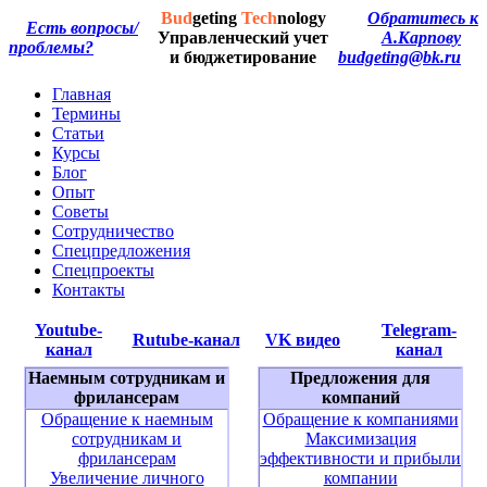
Bud
geting
Tech
nology
Обратитесь к
Есть вопросы/
Управленческий учет
А.Карпову
проблемы?
и бюджетирование
budgeting@bk.ru
Главная
Термины
Статьи
Курсы
Блог
Опыт
Советы
Сотрудничество
Спецпредложения
Спецпроекты
Контакты
Youtube-
Telegram-
Rutube-канал
VK видео
канал
канал
Наемным сотрудникам и
Предложения для
фрилансерам
компаний
Обращение к наемным
Обращение к компаниями
сотрудникам и
Максимизация
фрилансерам
эффективности и прибыли
Увеличение личного
компании