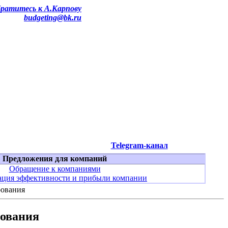
ратитесь к А.Карпову
budgeting@bk.ru
Telegram-канал
Предложения для компаний
Обращение к компаниями
ция эффективности и прибыли компании
рования
рования