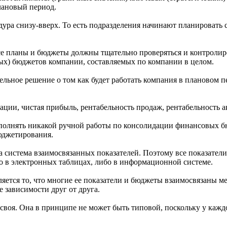
лановый период.
дура снизу-вверх. То есть подразделения начинают планировать 
е планы и бюджеты должны тщательно проверяться и контролир
х) бюджетов компании, составляемых по компании в целом.
ное решение о том как будет работать компания в плановом пер
ции, чистая прибыль, рентабельность продаж, рентабельность ак
ыполнять никакой ручной работы по консолидации финансовых
юджетирования.
на система взаимосвязанных показателей. Поэтому все показате
о в электронных таблицах, либо в информационной системе.
яется то, что многие ее показатели и бюджеты взаимосвязаны м
 зависимости друг от друга.
воя. Она в принципе не может быть типовой, поскольку у кажд