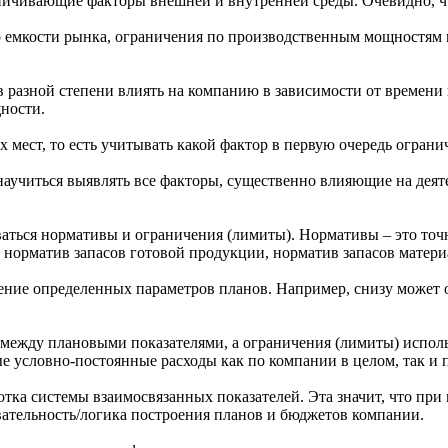
ичивающие факторы внешней и внутренней среды. Очевидно, что
о емкости рынка, ограничения по производственным мощностям 
в разной степени влиять на компанию в зависимости от времен
ности.
мест, то есть учитывать какой фактор в первую очередь огранич
аучиться выявлять все факторы, существенно влияющие на деяте
аться нормативы и ограничения (лимиты). Нормативы – это точ
норматив запасов готовой продукции, норматив запасов материа
ние определенных параметров планов. Например, снизу может о
 между плановыми показателями, а ограничения (лимиты) испо
 условно-постоянные расходы как по компании в целом, так и 
ка системы взаимосвязанных показателей. Эта значит, что при
вательность/логика построения планов и бюджетов компании.