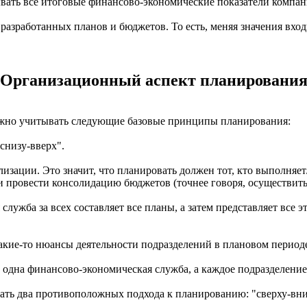
ывать все итоговые финансово-экономические показатели компа
азработанных планов и бюджетов. То есть, меняя значения вход
Организационный аспект планировани
жно учитывать следующие базовые принципы планирования:
снизу-вверх".
ации. Это значит, что планировать должен тот, кто выполняет
 провести консолидацию бюджетов (точнее говоря, осуществить 
 служба за всех составляет все планы, а затем представляет все
акие-то нюансы деятельности подразделений в плановом период
о одна финансово-экономическая служба, а каждое подразделени
ь два противоположных подхода к планированию: "сверху-вниз