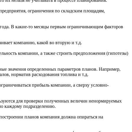
 их нельзя не учитывать в процессе планирования.
предприятия, ограничения по складским площадям,
и года. В какие-то месяцы первым ограничивающим факторов
ивает компанию, какой во вторую и т.д.
льность компании, а также строить предположения (гипотезы)
ные значения определенных параметров планов. Например,
лов, норматив расходования топлива и т.д.
граничиваться прибыль компании, а сверху условно-
льзуются для проверки полученных величин ненормируемых
по каждому подразделению.
 построении планов компания должна опираться на