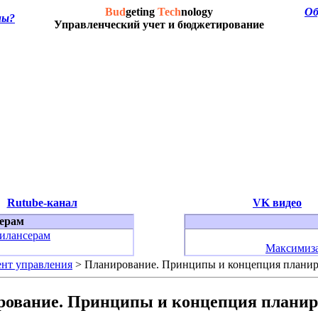
Bud
geting
Tech
nology
Об
мы?
Управленческий учет и бюджетирование
Rutube-канал
VK видео
ерам
илансерам
Максимиза
ент управления
> Планирование. Принципы и концепция плани
ование. Принципы и концепция плани