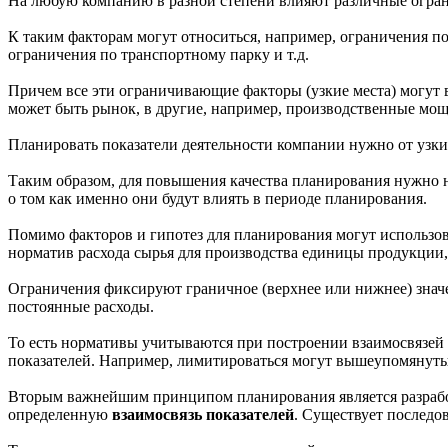
На любую компанию в разной степени влияют различные огран
К таким факторам могут относиться, например, ограничения п
ограничения по транспортному парку и т.д.
Причем все эти ограничивающие факторы (узкие места) могут 
может быть рынок, в другие, например, производственные мощ
Планировать показатели деятельности компании нужно от узких 
Таким образом, для повышения качества планирования нужно н
о том как именно они будут влиять в периоде планирования.
Помимо факторов и гипотез для планирования могут использов
норматив расхода сырья для производства единицы продукции, 
Ограничения фиксируют граничное (верхнее или нижнее) значе
постоянные расходы.
То есть нормативы учитываются при построении взаимосвязей
показателей. Например, лимитироваться могут вышеупомянутые
Вторым важнейшим принципом планирования является разработ
определенную
взаимосвязь показателей
. Существует последо