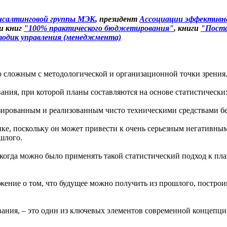
нсалтинговой группы МЭК
, президент
Ассоциации эффективно
ии книг
"100% практического бюджетирования"
, книги
"Поста
одик управления (менеджмента)
но сложным с методологической и организационной точки зрения
ия, при которой планы составляются на основе статистических
зированным и реализованным чисто техническими средствами бе
е, поскольку он может привести к очень серьезным негативным
шлого.
 когда можно было применять такой статистический подход к п
ение о том, что будущее можно получить из прошлого, построив
вания, – это один из ключевых элементов современной концепц