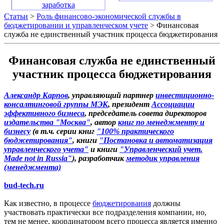
заработка
Статьи
>
Роль финансово-экономической службы в
бюджетировании и управленческом учете
> Финансовая
служба не единственный участник процесса бюджетирования
Финансовая служба не единственный
участник процесса бюджетирования
Александр Карпов
, управляющий партнер
инвестиционно-
консалтинговой группы МЭК
, президент
Ассоциации
эффективного бизнеса
, председатель совета директоров
издательства "Москва"
, автор
книг по менеджменту и
бизнесу
(в т.ч. серии книг
"100% практического
бюджетирования"
, книги
"Постановка и автоматизация
управленческого учета"
и книги
"Управленческий учет.
Made not in Russia"
), разработчик
методик управления
(менеджмента)
bud-tech.ru
Как известно, в процессе
бюджетирования
должны
участвовать практически все подразделения компании, но,
тем не менее, координатором всего процесса является именно