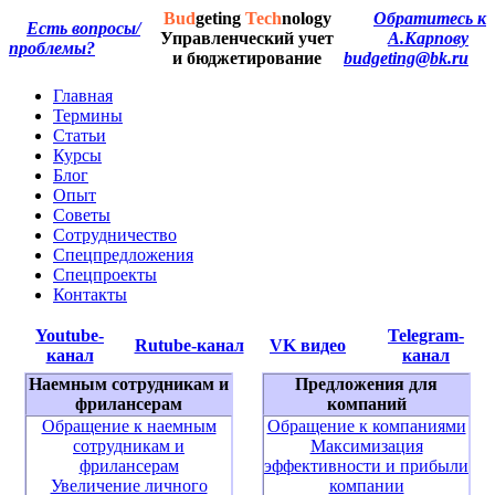
Bud
geting
Tech
nology
Обратитесь к
Есть вопросы/
Управленческий учет
А.Карпову
проблемы?
и бюджетирование
budgeting@bk.ru
Главная
Термины
Статьи
Курсы
Блог
Опыт
Советы
Сотрудничество
Спецпредложения
Спецпроекты
Контакты
Youtube-
Telegram-
Rutube-канал
VK видео
канал
канал
Наемным сотрудникам и
Предложения для
фрилансерам
компаний
Обращение к наемным
Обращение к компаниями
сотрудникам и
Максимизация
фрилансерам
эффективности и прибыли
Увеличение личного
компании