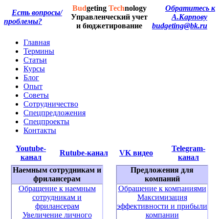
Bud
geting
Tech
nology
Обратитесь к
Есть вопросы/
Управленческий учет
А.Карпову
проблемы?
и бюджетирование
budgeting@bk.ru
Главная
Термины
Статьи
Курсы
Блог
Опыт
Советы
Сотрудничество
Спецпредложения
Спецпроекты
Контакты
Youtube-
Telegram-
Rutube-канал
VK видео
канал
канал
Наемным сотрудникам и
Предложения для
фрилансерам
компаний
Обращение к наемным
Обращение к компаниями
сотрудникам и
Максимизация
фрилансерам
эффективности и прибыли
Увеличение личного
компании