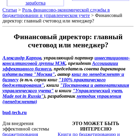
заработка
Статьи
>
Роль финансово-экономической службы в
бюджетировании и управленческом учете
> Финансовый
директор: главный счетовод или менеджер?
Финансовый директор: главный
счетовод или менеджер?
Александр Карпов
, управляющий партнер
инвестиционно-
консалтинговой группы МЭК
, президент
Ассоциации
эффективного бизнеса
, председатель совета директоров
издательства "Москва"
, автор
книг по менеджменту и
бизнесу
(в т.ч. серии книг
"100% практического
бюджетирования"
, книги
"Постановка и автоматизация
управленческого учета"
и книги
"Управленческий учет.
Made not in Russia"
), разработчик
методик управления
(менеджмента)
bud-tech.ru
Для внедрения
ЭТО МОЖЕТ БЫТЬ
эффективной системы
ИНТЕРЕСНО
бюджетирования
Книги по бюджетированию и