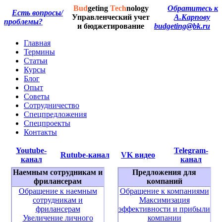
Bud
geting
Tech
nology
Обратитесь к
Есть вопросы/
Управленческий учет
А.Карпову
проблемы?
и бюджетирование
budgeting@bk.ru
Главная
Термины
Статьи
Курсы
Блог
Опыт
Советы
Сотрудничество
Спецпредложения
Спецпроекты
Контакты
Youtube-
Telegram-
Rutube-канал
VK видео
канал
канал
Наемным сотрудникам и
Предложения для
фрилансерам
компаний
Обращение к наемным
Обращение к компаниями
сотрудникам и
Максимизация
фрилансерам
эффективности и прибыли
Увеличение личного
компании